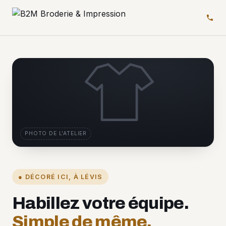
PHOTO DE L'ATELIER
● DÉCORÉ ICI, À LÉVIS
Habillez votre équipe.
Simple de même.