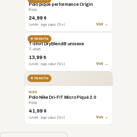
Polo piqué performance Origin
Polo
24,99 $
Voir →
/unité · logo cœur (12+)
GILDAN
★ Vedette
T-shirt DryBlend® unisexe
T-shirt
13,99 $
Voir →
/unité · logo cœur (12+)
★ Vedette
NIKE
Polo Nike Dri-FIT Micro Piqué 2.0
Polo
41,99 $
Voir →
/unité · logo cœur (12+)