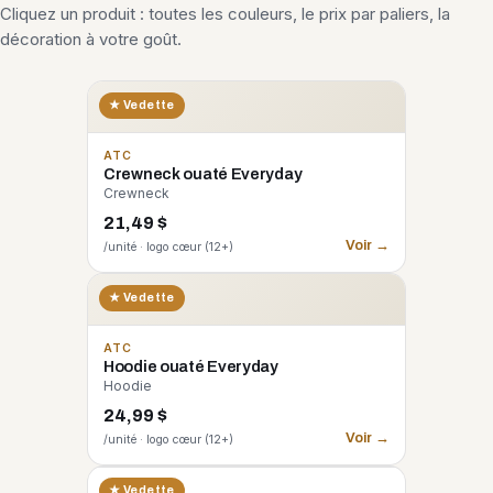
Cliquez un produit : toutes les couleurs, le prix par paliers, la
décoration à votre goût.
★ Vedette
ATC
Crewneck ouaté Everyday
Crewneck
21,49 $
Voir →
/unité · logo cœur (12+)
★ Vedette
ATC
Hoodie ouaté Everyday
Hoodie
24,99 $
Voir →
/unité · logo cœur (12+)
CORE 365
★ Vedette