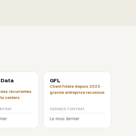
 Data
GFL
Client fidèle depuis 2023 ·
es récurrentes
grande entreprise reconnue
ata centers
ONTRAT
DERNIER CONTRAT
nier
Le mois dernier