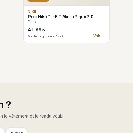
NIKE
Polo Nike Dri-FIT Micro Piqué 2.0
Polo
41,99 $
Voir →
/unité · logo cœur (12+)
n ?
on le vêtement et le rendu voulu.