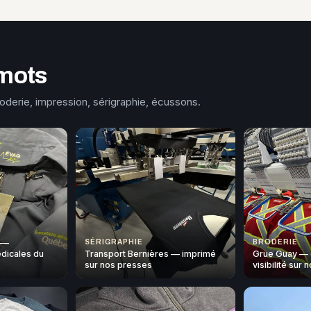
mots
roderie, impression, sérigraphie, écussons.
 —
SÉRIGRAPHIE
BRODERIE
dicales du
Transport Bernières — imprimé
Grue Guay — 
sur nos presses
visibilité sur