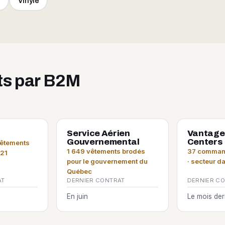
e
Vinyle
its par B2M
Service Aérien
Vantage
Gouvernemental
Centers
vêtements
1 649 vêtements brodés
37 command
021
pour le gouvernement du
· secteur d
Québec
AT
DERNIER CONTRAT
DERNIER C
En juin
Le mois der