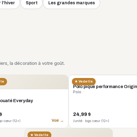
 l'hiver
Sport
Les grandes marques
liers, la décoration à votre goût.
CORE 365
tte
★ Vedette
Polo piqué performance Origi
Polo
 ouaté Everyday
$
24,99 $
Voir →
ogo cœur (12+)
/unité · logo cœur (12+)
★ Vedette