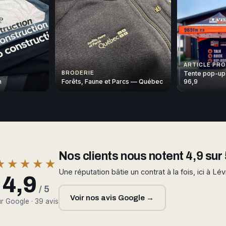
ARTICLE PR
Tente pop-up
BRODERIE
n
Forêts, Faune et Parcs — Québec
96,9
Nos clients nous notent 4,9 sur 
★★★★★
Une réputation bâtie un contrat à la fois, ici à Lév
4,9
/ 5
Voir nos avis Google →
r Google · 39 avis