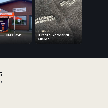
OMO
BRODERIE
 — CJMD Lévis
Bureau du coroner du
Québec
5
is.