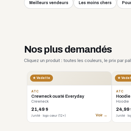
Meilleurs vendeurs
Les moins chers
Pour
Nos plus demandés
Cliquez un produit : toutes les couleurs, le prix par pa
★ Vedette
★ Vede
ATC
ATC
Crewneck ouaté Everyday
Hoodie
Crewneck
Hoodie
21,49 $
24,99 
Voir →
/unité · logo cœur (12+)
/unité · l