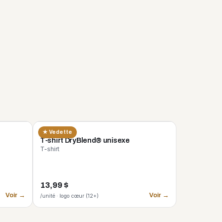
GILDAN
★ Vedette
n
T-shirt DryBlend® unisexe
T-shirt
13,99 $
Voir →
Voir →
/unité · logo cœur (12+)