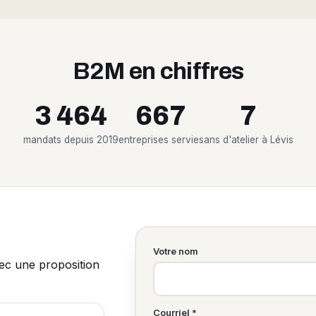
B2M en chiffres
3 464
667
7
mandats depuis 2019
entreprises servies
ans d'atelier à Lévis
Votre nom
vec une proposition
Courriel *