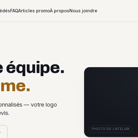
édés
FAQ
Articles promo
À propos
Nous joindre
e équipe.
ême.
sonnalisés — votre logo
vis.
PHOTO DE L'ATELIER
r