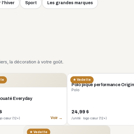
 l'hiver
Sport
Les grandes marques
liers, la décoration à votre goût.
CORE 365
tte
★ Vedette
Polo piqué performance Origi
Polo
 ouaté Everyday
$
24,99 $
Voir →
ogo cœur (12+)
/unité · logo cœur (12+)
★ Vedette