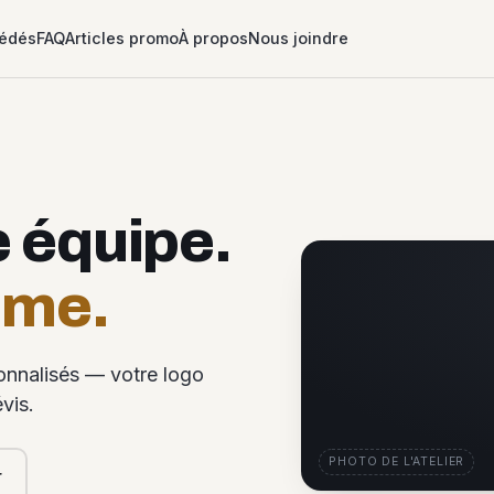
édés
FAQ
Articles promo
À propos
Nous joindre
e équipe.
ême.
sonnalisés — votre logo
vis.
PHOTO DE L'ATELIER
r