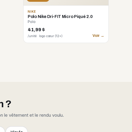
NIKE
Polo Nike Dri-FIT Micro Piqué 2.0
Polo
41,99 $
Voir →
/unité · logo cœur (12+)
n ?
on le vêtement et le rendu voulu.