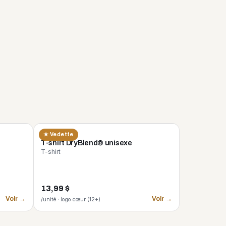
GILDAN
★ Vedette
n
T-shirt DryBlend® unisexe
T-shirt
13,99 $
Voir →
Voir →
/unité · logo cœur (12+)