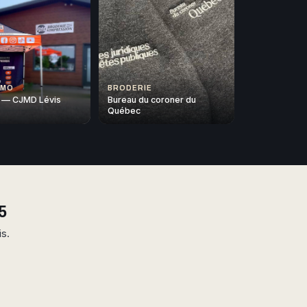
OMO
BRODERIE
 — CJMD Lévis
Bureau du coroner du
Québec
5
is.