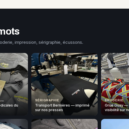
mots
roderie, impression, sérigraphie, écussons.
 —
SÉRIGRAPHIE
BRODERIE
dicales du
Transport Bernières — imprimé
Grue Guay — 
sur nos presses
visibilité sur