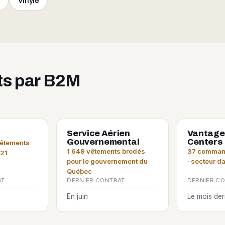
e
Vinyle
its par B2M
Service Aérien
Vantage
Gouvernemental
Centers
vêtements
1 649 vêtements brodés
37 command
021
pour le gouvernement du
· secteur d
Québec
AT
DERNIER CONTRAT
DERNIER C
En juin
Le mois der