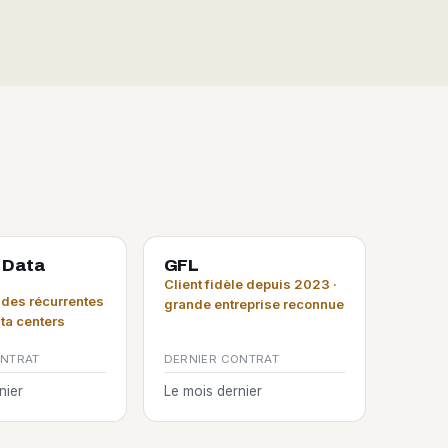
 Data
GFL
Client fidèle depuis 2023 ·
es récurrentes
grande entreprise reconnue
ata centers
ONTRAT
DERNIER CONTRAT
nier
Le mois dernier