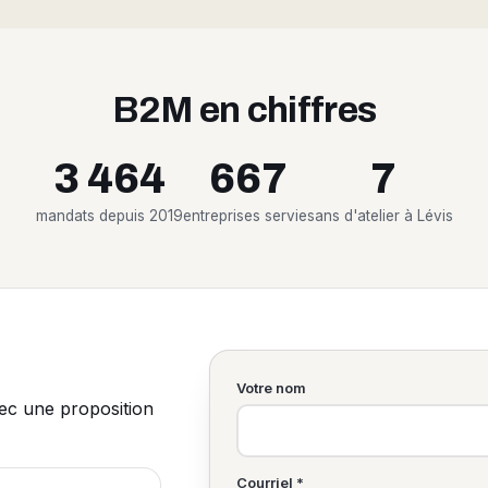
B2M en chiffres
3 464
667
7
mandats depuis 2019
entreprises servies
ans d'atelier à Lévis
Votre nom
vec une proposition
Courriel *