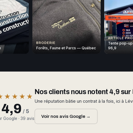
ARTICLE PR
Tente pop-up
BRODERIE
n
Forêts, Faune et Parcs — Québec
96,9
Nos clients nous notent 4,9 sur 
★★★★★
Une réputation bâtie un contrat à la fois, ici à Lév
4,9
/ 5
Voir nos avis Google →
r Google · 39 avis