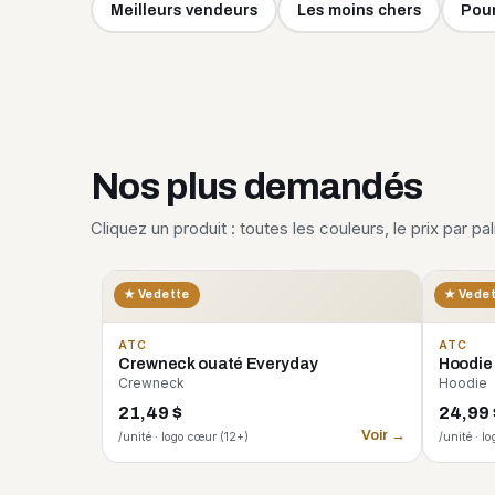
Meilleurs vendeurs
Les moins chers
Pour
Nos plus demandés
Cliquez un produit : toutes les couleurs, le prix par pa
★ Vedette
★ Vede
ATC
ATC
Crewneck ouaté Everyday
Hoodie
Crewneck
Hoodie
21,49 $
24,99 
Voir →
/unité · logo cœur (12+)
/unité · l