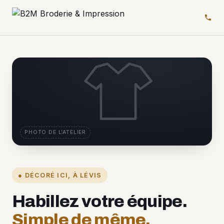
PHOTO DE L'ATELIER
● DÉCORÉ ICI, À LÉVIS
Habillez votre équipe.
Simple de même.