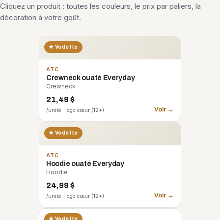
Cliquez un produit : toutes les couleurs, le prix par paliers, la
décoration à votre goût.
★ Vedette
ATC
Crewneck ouaté Everyday
Crewneck
21,49 $
Voir →
/unité · logo cœur (12+)
★ Vedette
ATC
Hoodie ouaté Everyday
Hoodie
24,99 $
Voir →
/unité · logo cœur (12+)
CORE 365
★ Vedette