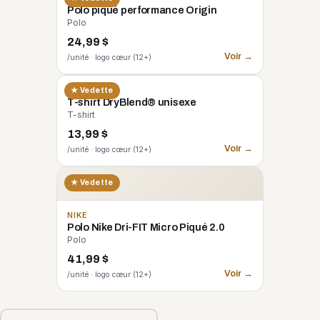
Polo piqué performance Origin
Polo
24,99 $
Voir →
/unité · logo cœur (12+)
GILDAN
★ Vedette
T-shirt DryBlend® unisexe
T-shirt
13,99 $
Voir →
/unité · logo cœur (12+)
★ Vedette
NIKE
Polo Nike Dri-FIT Micro Piqué 2.0
Polo
41,99 $
Voir →
/unité · logo cœur (12+)