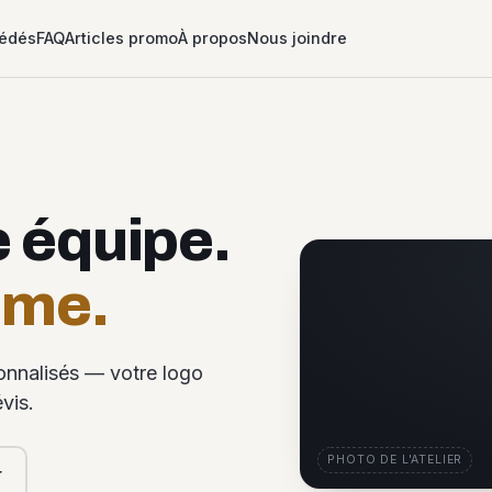
édés
FAQ
Articles promo
À propos
Nous joindre
e équipe.
ême.
sonnalisés — votre logo
vis.
PHOTO DE L'ATELIER
r