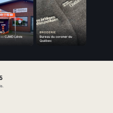
OMO
BRODERIE
 — CJMD Lévis
Bureau du coroner du
Québec
5
is.