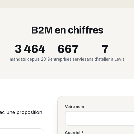
B2M en chiffres
3 464
667
7
mandats depuis 2019
entreprises servies
ans d'atelier à Lévis
Votre nom
vec une proposition
Courriel *