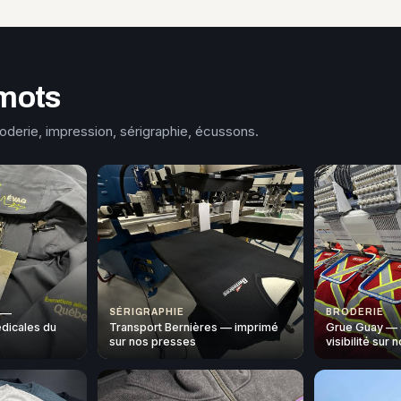
mots
roderie, impression, sérigraphie, écussons.
 —
SÉRIGRAPHIE
BRODERIE
dicales du
Transport Bernières — imprimé
Grue Guay — 
sur nos presses
visibilité sur