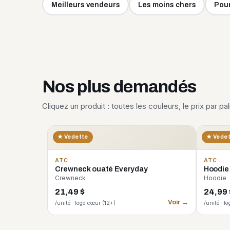
Meilleurs vendeurs
Les moins chers
Pour
Nos plus demandés
Cliquez un produit : toutes les couleurs, le prix par pa
★ Vedette
★ Vede
ATC
ATC
Crewneck ouaté Everyday
Hoodie
Crewneck
Hoodie
21,49 $
24,99 
Voir →
/unité · logo cœur (12+)
/unité · l