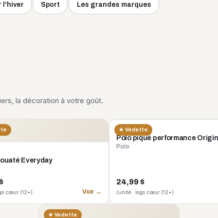
 l'hiver
Sport
Les grandes marques
liers, la décoration à votre goût.
CORE 365
tte
★ Vedette
Polo piqué performance Origi
Polo
 ouaté Everyday
$
24,99 $
Voir →
ogo cœur (12+)
/unité · logo cœur (12+)
★ Vedette