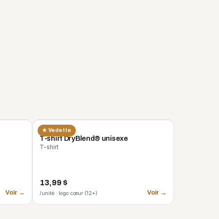
GILDAN
★ Vedette
n
T-shirt DryBlend® unisexe
T-shirt
13,99 $
Voir →
Voir →
/unité · logo cœur (12+)