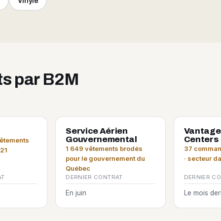
e
Vinyle
its par B2M
Service Aérien
Vantage
Gouvernemental
Centers
vêtements
1 649 vêtements brodés
37 command
021
pour le gouvernement du
· secteur d
Québec
AT
DERNIER CONTRAT
DERNIER C
En juin
Le mois der