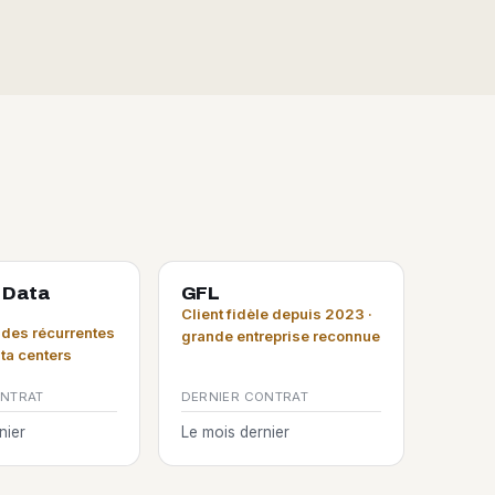
 Data
GFL
Client fidèle depuis 2023 ·
es récurrentes
grande entreprise reconnue
ata centers
ONTRAT
DERNIER CONTRAT
nier
Le mois dernier