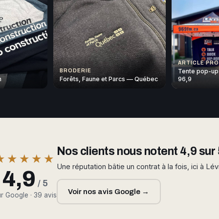
ARTICLE PR
Tente pop-up
BRODERIE
n
Forêts, Faune et Parcs — Québec
96,9
Nos clients nous notent 4,9 sur 
★★★★★
Une réputation bâtie un contrat à la fois, ici à Lév
4,9
/ 5
Voir nos avis Google →
r Google · 39 avis