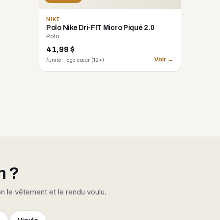
NIKE
Polo Nike Dri-FIT Micro Piqué 2.0
Polo
41,99 $
Voir →
/unité · logo cœur (12+)
n ?
on le vêtement et le rendu voulu.