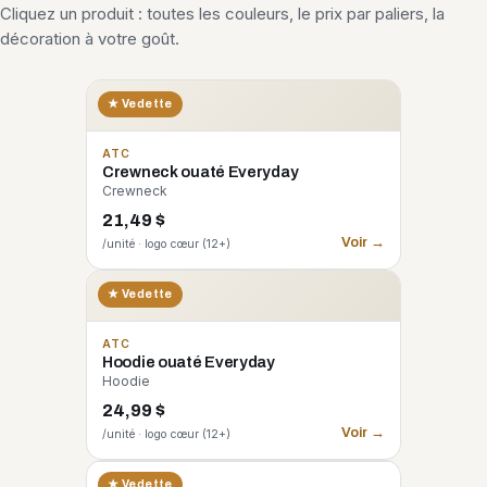
Cliquez un produit : toutes les couleurs, le prix par paliers, la
décoration à votre goût.
★ Vedette
ATC
Crewneck ouaté Everyday
Crewneck
21,49 $
Voir →
/unité · logo cœur (12+)
★ Vedette
ATC
Hoodie ouaté Everyday
Hoodie
24,99 $
Voir →
/unité · logo cœur (12+)
CORE 365
★ Vedette