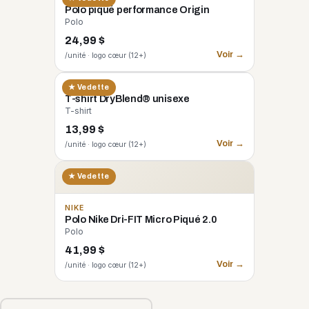
Polo piqué performance Origin
Polo
24,99 $
Voir →
/unité · logo cœur (12+)
GILDAN
★ Vedette
T-shirt DryBlend® unisexe
T-shirt
13,99 $
Voir →
/unité · logo cœur (12+)
★ Vedette
NIKE
Polo Nike Dri-FIT Micro Piqué 2.0
Polo
41,99 $
Voir →
/unité · logo cœur (12+)