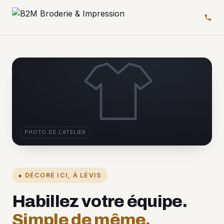
PHOTO DE L'ATELIER
● DÉCORÉ ICI, À LÉVIS
Habillez votre équipe.
Simple de même.