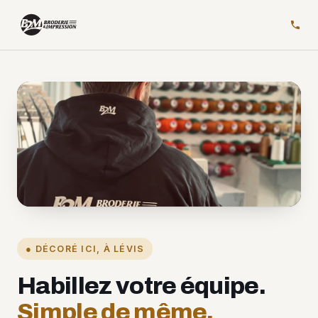
PHOTO DE L'ATELIER
● DÉCORÉ ICI, À LÉVIS
Habillez votre équipe.
Simple de même.