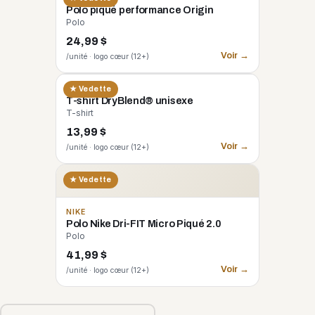
Polo piqué performance Origin
Polo
24,99 $
Voir →
/unité · logo cœur (12+)
GILDAN
★ Vedette
T-shirt DryBlend® unisexe
T-shirt
13,99 $
Voir →
/unité · logo cœur (12+)
★ Vedette
NIKE
Polo Nike Dri-FIT Micro Piqué 2.0
Polo
41,99 $
Voir →
/unité · logo cœur (12+)