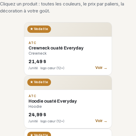
Cliquez un produit : toutes les couleurs, le prix par paliers, la
décoration à votre goût.
★ Vedette
ATC
Crewneck ouaté Everyday
Crewneck
21,49 $
Voir →
/unité · logo cœur (12+)
★ Vedette
ATC
Hoodie ouaté Everyday
Hoodie
24,99 $
Voir →
/unité · logo cœur (12+)
CORE 365
★ Vedette