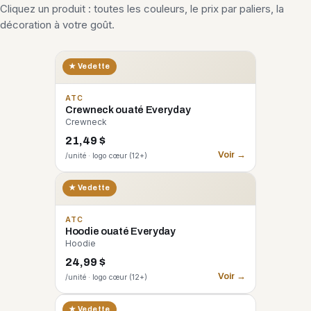
Cliquez un produit : toutes les couleurs, le prix par paliers, la
décoration à votre goût.
★ Vedette
ATC
Crewneck ouaté Everyday
Crewneck
21,49 $
Voir →
/unité · logo cœur (12+)
★ Vedette
ATC
Hoodie ouaté Everyday
Hoodie
24,99 $
Voir →
/unité · logo cœur (12+)
CORE 365
★ Vedette