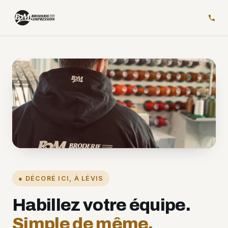
PHOTO DE L'ATELIER
● DÉCORÉ ICI, À LÉVIS
Habillez votre équipe.
Simple de même.