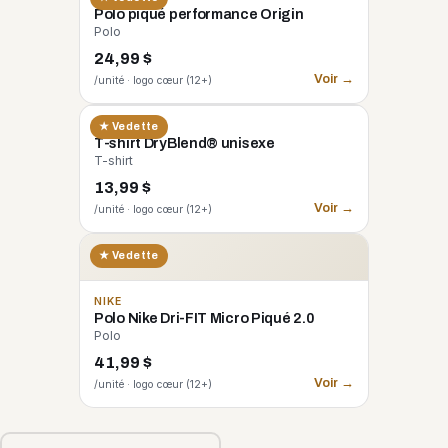
Polo piqué performance Origin
Polo
24,99 $
Voir →
/unité · logo cœur (12+)
GILDAN
★ Vedette
T-shirt DryBlend® unisexe
T-shirt
13,99 $
Voir →
/unité · logo cœur (12+)
★ Vedette
NIKE
Polo Nike Dri-FIT Micro Piqué 2.0
Polo
41,99 $
Voir →
/unité · logo cœur (12+)