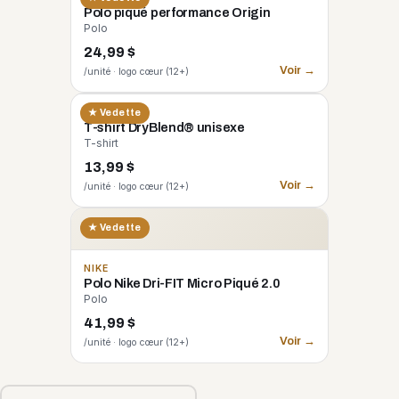
Polo piqué performance Origin
Polo
24,99 $
Voir →
/unité · logo cœur (12+)
GILDAN
★ Vedette
T-shirt DryBlend® unisexe
T-shirt
13,99 $
Voir →
/unité · logo cœur (12+)
★ Vedette
NIKE
Polo Nike Dri-FIT Micro Piqué 2.0
Polo
41,99 $
Voir →
/unité · logo cœur (12+)