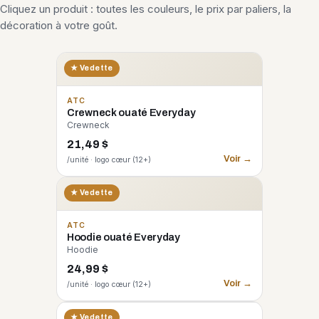
Cliquez un produit : toutes les couleurs, le prix par paliers, la
décoration à votre goût.
★ Vedette
ATC
Crewneck ouaté Everyday
Crewneck
21,49 $
Voir →
/unité · logo cœur (12+)
★ Vedette
ATC
Hoodie ouaté Everyday
Hoodie
24,99 $
Voir →
/unité · logo cœur (12+)
CORE 365
★ Vedette