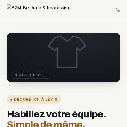
PHOTO DE L'ATELIER
● DÉCORÉ ICI, À LÉVIS
Habillez votre équipe.
Simple de même.