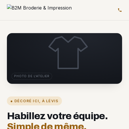
PHOTO DE L'ATELIER
● DÉCORÉ ICI, À LÉVIS
Habillez votre équipe.
Simple de même.