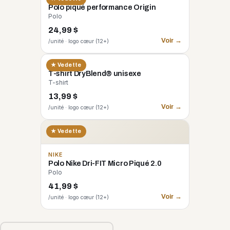
Polo piqué performance Origin
Polo
24,99 $
Voir →
/unité · logo cœur (12+)
GILDAN
★ Vedette
T-shirt DryBlend® unisexe
T-shirt
13,99 $
Voir →
/unité · logo cœur (12+)
★ Vedette
NIKE
Polo Nike Dri-FIT Micro Piqué 2.0
Polo
41,99 $
Voir →
/unité · logo cœur (12+)