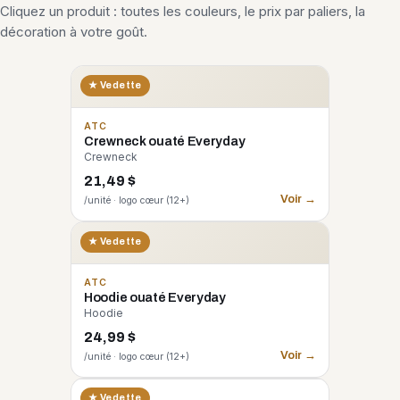
Cliquez un produit : toutes les couleurs, le prix par paliers, la
décoration à votre goût.
★ Vedette
ATC
Crewneck ouaté Everyday
Crewneck
21,49 $
Voir →
/unité · logo cœur (12+)
★ Vedette
ATC
Hoodie ouaté Everyday
Hoodie
24,99 $
Voir →
/unité · logo cœur (12+)
CORE 365
★ Vedette