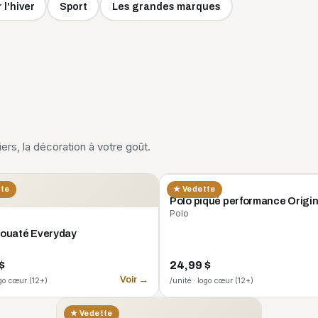
 l'hiver
Sport
Les grandes marques
liers, la décoration à votre goût.
CORE 365
tte
★ Vedette
Polo piqué performance Origi
Polo
 ouaté Everyday
$
24,99 $
Voir →
ogo cœur (12+)
/unité · logo cœur (12+)
★ Vedette