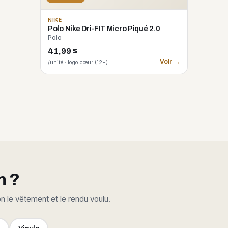
NIKE
Polo Nike Dri-FIT Micro Piqué 2.0
Polo
41,99 $
Voir →
/unité · logo cœur (12+)
n ?
on le vêtement et le rendu voulu.