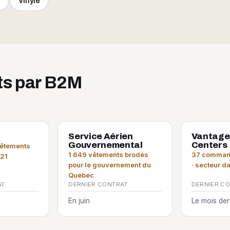
e
Vinyle
its par B2M
Service Aérien
Vantage
Gouvernemental
Centers
vêtements
1 649 vêtements brodés
37 command
021
pour le gouvernement du
· secteur d
Québec
AT
DERNIER CONTRAT
DERNIER C
En juin
Le mois der