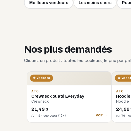
Meilleurs vendeurs
Les moins chers
Pour
Nos plus demandés
Cliquez un produit : toutes les couleurs, le prix par pa
★ Vedette
★ Vede
ATC
ATC
Crewneck ouaté Everyday
Hoodie
Crewneck
Hoodie
21,49 $
24,99 
Voir →
/unité · logo cœur (12+)
/unité · l