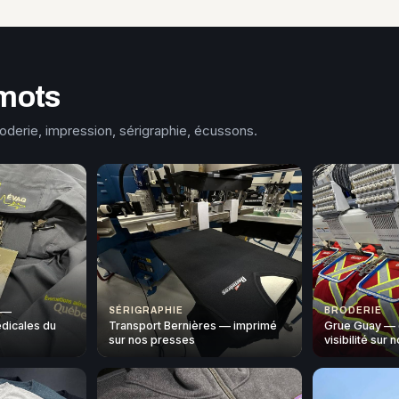
mots
roderie, impression, sérigraphie, écussons.
 —
SÉRIGRAPHIE
BRODERIE
dicales du
Transport Bernières — imprimé
Grue Guay — 
sur nos presses
visibilité sur