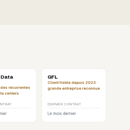
 Data
GFL
Client fidèle depuis 2023 ·
es récurrentes
grande entreprise reconnue
ata centers
ONTRAT
DERNIER CONTRAT
nier
Le mois dernier