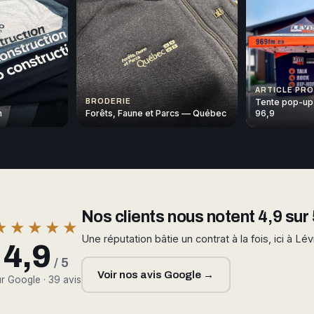
ARTICLE PR
Tente pop-up
BRODERIE
n
Forêts, Faune et Parcs — Québec
96,9
Nos clients nous notent 4,9 sur 
★★★★★
Une réputation bâtie un contrat à la fois, ici à Lév
4,9
/ 5
Voir nos avis Google →
r Google · 39 avis