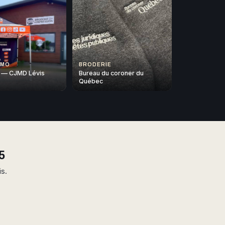
OMO
BRODERIE
 — CJMD Lévis
Bureau du coroner du
Québec
5
is.