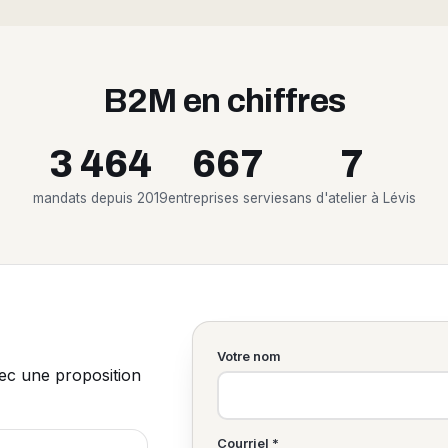
B2M en chiffres
3 464
667
7
mandats depuis 2019
entreprises servies
ans d'atelier à Lévis
Votre nom
vec une proposition
Courriel *