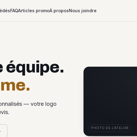
édés
FAQ
Articles promo
À propos
Nous joindre
e équipe.
ême.
sonnalisés — votre logo
vis.
PHOTO DE L'ATELIER
r