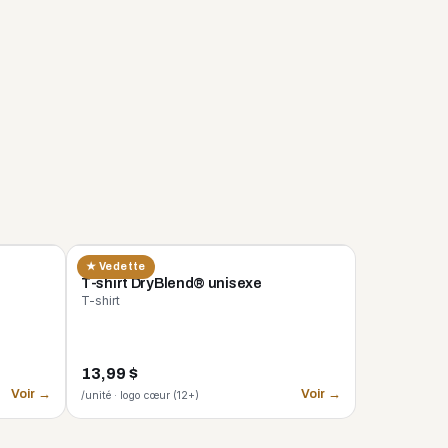
GILDAN
★ Vedette
n
T-shirt DryBlend® unisexe
T-shirt
13,99 $
Voir →
Voir →
/unité · logo cœur (12+)