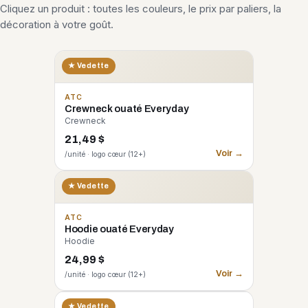
Cliquez un produit : toutes les couleurs, le prix par paliers, la
décoration à votre goût.
★ Vedette
ATC
Crewneck ouaté Everyday
Crewneck
21,49 $
Voir →
/unité · logo cœur (12+)
★ Vedette
ATC
Hoodie ouaté Everyday
Hoodie
24,99 $
Voir →
/unité · logo cœur (12+)
CORE 365
★ Vedette