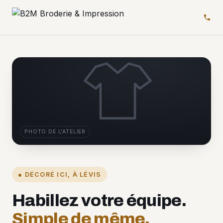
PHOTO DE L'ATELIER
● DÉCORÉ ICI, À LÉVIS
Habillez votre équipe.
Simple de même.