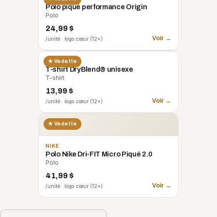
Polo piqué performance Origin
Polo
24,99 $
Voir →
/unité · logo cœur (12+)
GILDAN
★ Vedette
T-shirt DryBlend® unisexe
T-shirt
13,99 $
Voir →
/unité · logo cœur (12+)
★ Vedette
NIKE
Polo Nike Dri-FIT Micro Piqué 2.0
Polo
41,99 $
Voir →
/unité · logo cœur (12+)