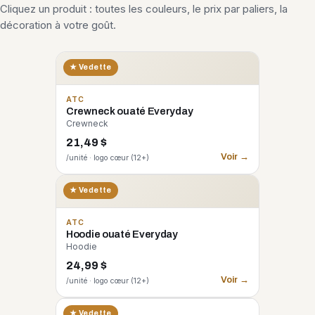
Cliquez un produit : toutes les couleurs, le prix par paliers, la
décoration à votre goût.
★ Vedette
ATC
Crewneck ouaté Everyday
Crewneck
21,49 $
Voir →
/unité · logo cœur (12+)
★ Vedette
ATC
Hoodie ouaté Everyday
Hoodie
24,99 $
Voir →
/unité · logo cœur (12+)
CORE 365
★ Vedette