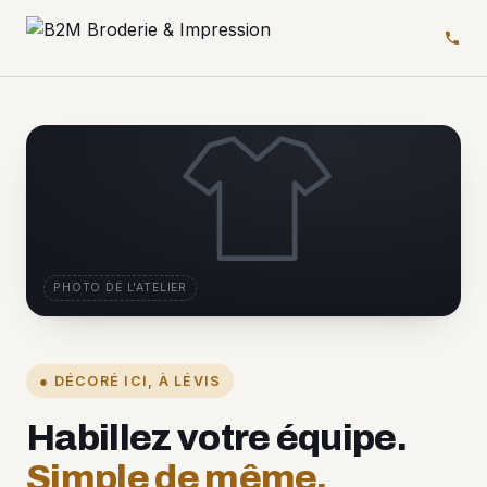
PHOTO DE L'ATELIER
● DÉCORÉ ICI, À LÉVIS
Habillez votre équipe.
Simple de même.