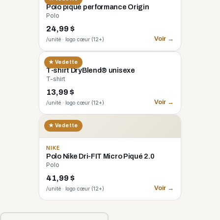
Polo piqué performance Origin
Polo
24,99 $
Voir →
/unité · logo cœur (12+)
GILDAN
★ Vedette
T-shirt DryBlend® unisexe
T-shirt
13,99 $
Voir →
/unité · logo cœur (12+)
★ Vedette
NIKE
Polo Nike Dri-FIT Micro Piqué 2.0
Polo
41,99 $
Voir →
/unité · logo cœur (12+)