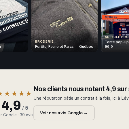
ARTICLE PR
Tente pop-up
BRODERIE
n
Forêts, Faune et Parcs — Québec
96,9
Nos clients nous notent 4,9 sur 
★★★★★
Une réputation bâtie un contrat à la fois, ici à Lév
4,9
/ 5
Voir nos avis Google →
r Google · 39 avis