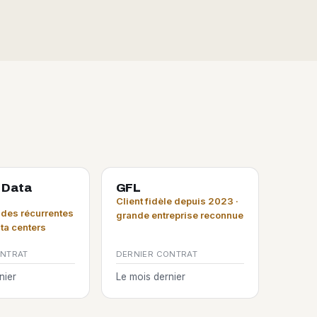
 Data
GFL
Client fidèle depuis 2023 ·
es récurrentes
grande entreprise reconnue
ata centers
ONTRAT
DERNIER CONTRAT
nier
Le mois dernier