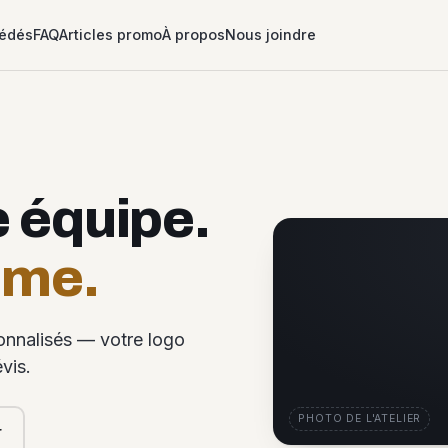
édés
FAQ
Articles promo
À propos
Nous joindre
e équipe.
ême.
sonnalisés — votre logo
vis.
PHOTO DE L'ATELIER
r