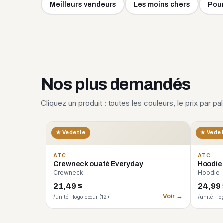
Meilleurs vendeurs
Les moins chers
Pour
Nos plus demandés
Cliquez un produit : toutes les couleurs, le prix par pa
★ Vedette
★ Vede
ATC
ATC
Crewneck ouaté Everyday
Hoodie
Crewneck
Hoodie
21,49 $
24,99 
Voir →
/unité · logo cœur (12+)
/unité · l