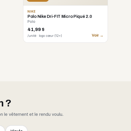
NIKE
Polo Nike Dri-FIT Micro Piqué 2.0
Polo
41,99 $
Voir →
/unité · logo cœur (12+)
n ?
on le vêtement et le rendu voulu.