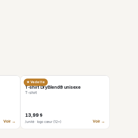
GILDAN
★ Vedette
n
T-shirt DryBlend® unisexe
T-shirt
13,99 $
Voir →
Voir →
/unité · logo cœur (12+)