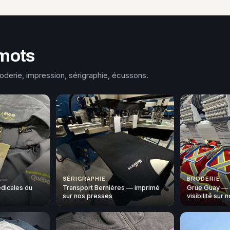
mots
roderie, impression, sérigraphie, écussons.
 —
SÉRIGRAPHIE
BRODERIE
dicales du
Transport Bernières — imprimé
Grue Guay — 
sur nos presses
visibilité sur