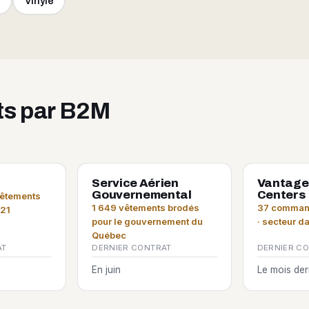
e
Vinyle
its par B2M
Service Aérien
Vantage
Gouvernemental
Centers
vêtements
1 649 vêtements brodés
37 command
021
pour le gouvernement du
· secteur d
Québec
AT
DERNIER CONTRAT
DERNIER C
En juin
Le mois der