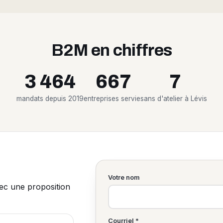
B2M en chiffres
3 464
667
7
mandats depuis 2019
entreprises servies
ans d'atelier à Lévis
Votre nom
vec une proposition
Courriel *