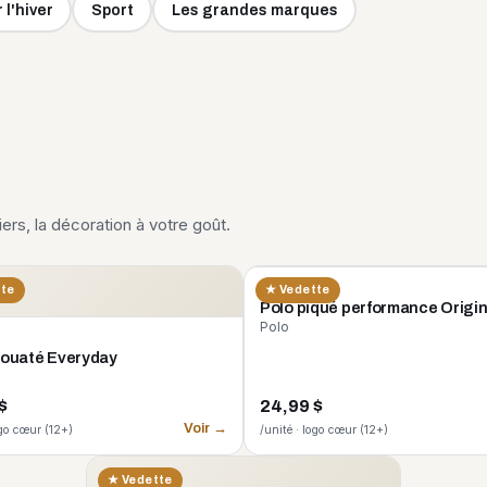
 l'hiver
Sport
Les grandes marques
liers, la décoration à votre goût.
CORE 365
tte
★ Vedette
Polo piqué performance Origi
Polo
 ouaté Everyday
$
24,99 $
Voir →
ogo cœur (12+)
/unité · logo cœur (12+)
★ Vedette