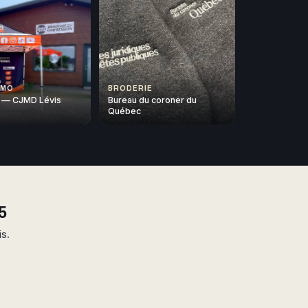
OMO
BRODERIE
 — CJMD Lévis
Bureau du coroner du
Québec
5
is.