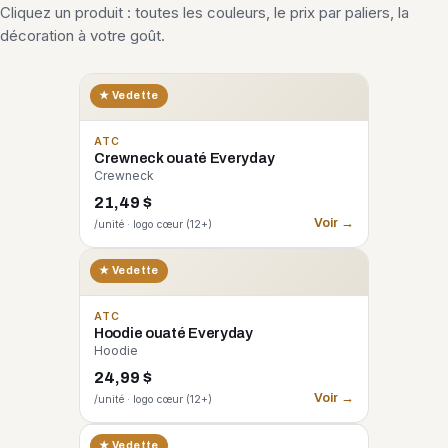
Cliquez un produit : toutes les couleurs, le prix par paliers, la
décoration à votre goût.
★ Vedette
ATC
Crewneck ouaté Everyday
Crewneck
21,49 $
Voir →
/unité · logo cœur (12+)
★ Vedette
ATC
Hoodie ouaté Everyday
Hoodie
24,99 $
Voir →
/unité · logo cœur (12+)
CORE 365
★ Vedette