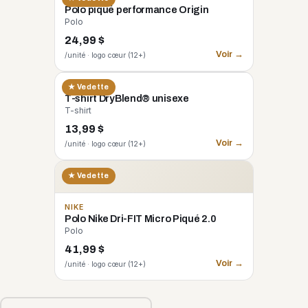
Polo piqué performance Origin
Polo
24,99 $
Voir →
/unité · logo cœur (12+)
GILDAN
★ Vedette
T-shirt DryBlend® unisexe
T-shirt
13,99 $
Voir →
/unité · logo cœur (12+)
★ Vedette
NIKE
Polo Nike Dri-FIT Micro Piqué 2.0
Polo
41,99 $
Voir →
/unité · logo cœur (12+)