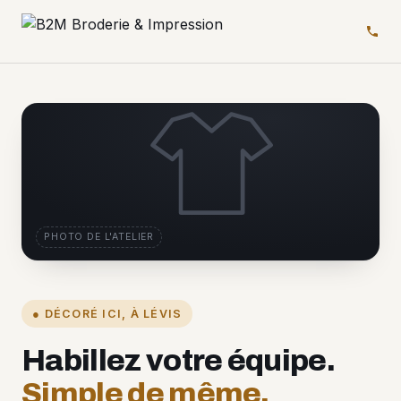
PHOTO DE L'ATELIER
● DÉCORÉ ICI, À LÉVIS
Habillez votre équipe.
Simple de même.