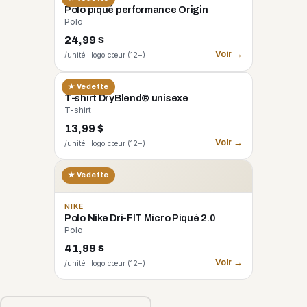
Polo piqué performance Origin
Polo
24,99 $
Voir →
/unité · logo cœur (12+)
GILDAN
★ Vedette
T-shirt DryBlend® unisexe
T-shirt
13,99 $
Voir →
/unité · logo cœur (12+)
★ Vedette
NIKE
Polo Nike Dri-FIT Micro Piqué 2.0
Polo
41,99 $
Voir →
/unité · logo cœur (12+)