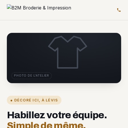
PHOTO DE L'ATELIER
● DÉCORÉ ICI, À LÉVIS
Habillez votre équipe.
Simple de même.