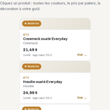
Cliquez un produit : toutes les couleurs, le prix par paliers, la
décoration à votre goût.
★ Vedette
ATC
Crewneck ouaté Everyday
Crewneck
21,49 $
Voir →
/unité · logo cœur (12+)
★ Vedette
ATC
Hoodie ouaté Everyday
Hoodie
24,99 $
Voir →
/unité · logo cœur (12+)
CORE 365
★ Vedette