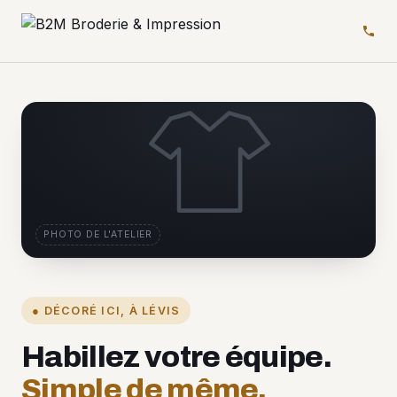
PHOTO DE L'ATELIER
● DÉCORÉ ICI, À LÉVIS
Habillez votre équipe.
Simple de même.