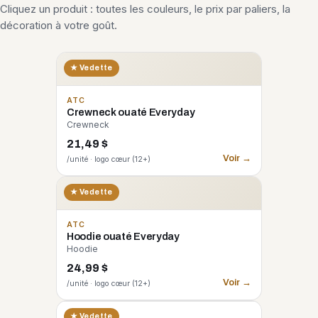
Cliquez un produit : toutes les couleurs, le prix par paliers, la
décoration à votre goût.
★ Vedette
ATC
Crewneck ouaté Everyday
Crewneck
21,49 $
Voir →
/unité · logo cœur (12+)
★ Vedette
ATC
Hoodie ouaté Everyday
Hoodie
24,99 $
Voir →
/unité · logo cœur (12+)
CORE 365
★ Vedette