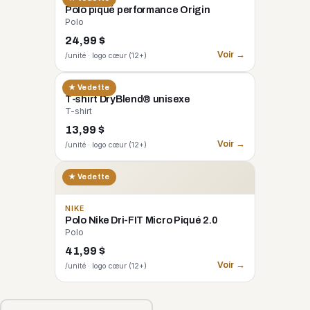
Polo piqué performance Origin
Polo
24,99 $
Voir →
/unité · logo cœur (12+)
GILDAN
★ Vedette
T-shirt DryBlend® unisexe
T-shirt
13,99 $
Voir →
/unité · logo cœur (12+)
★ Vedette
NIKE
Polo Nike Dri-FIT Micro Piqué 2.0
Polo
41,99 $
Voir →
/unité · logo cœur (12+)