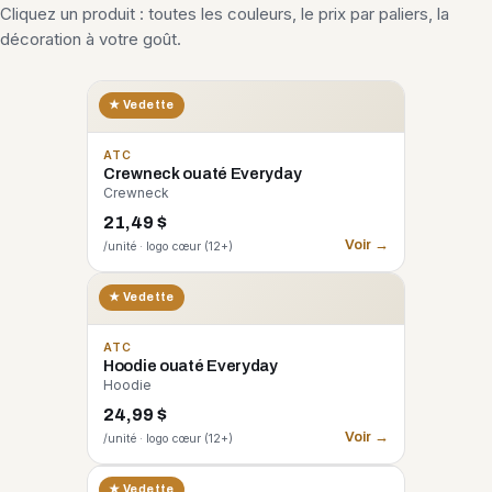
Cliquez un produit : toutes les couleurs, le prix par paliers, la
décoration à votre goût.
★ Vedette
ATC
Crewneck ouaté Everyday
Crewneck
21,49 $
Voir →
/unité · logo cœur (12+)
★ Vedette
ATC
Hoodie ouaté Everyday
Hoodie
24,99 $
Voir →
/unité · logo cœur (12+)
CORE 365
★ Vedette