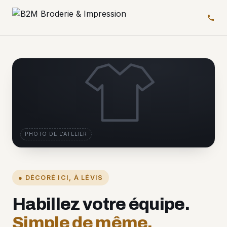
PHOTO DE L'ATELIER
● DÉCORÉ ICI, À LÉVIS
Habillez votre équipe.
Simple de même.