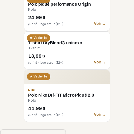
Polo piqué performance Origin
Polo
24,99 $
Voir →
/unité · logo cœur (12+)
GILDAN
★ Vedette
T-shirt DryBlend® unisexe
T-shirt
13,99 $
Voir →
/unité · logo cœur (12+)
★ Vedette
NIKE
Polo Nike Dri-FIT Micro Piqué 2.0
Polo
41,99 $
Voir →
/unité · logo cœur (12+)