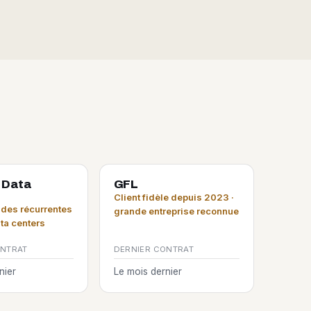
 Data
GFL
Client fidèle depuis 2023 ·
es récurrentes
grande entreprise reconnue
ata centers
ONTRAT
DERNIER CONTRAT
nier
Le mois dernier