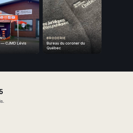
OMO
BRODERIE
 — CJMD Lévis
Bureau du coroner du
Québec
5
is.