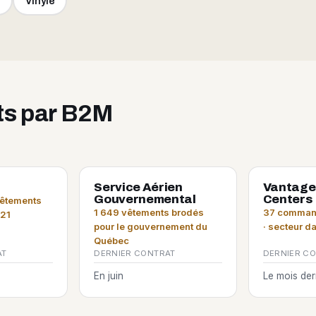
e
Vinyle
its par B2M
Service Aérien
Vantage
Gouvernemental
Centers
vêtements
1 649 vêtements brodés
37 command
021
pour le gouvernement du
· secteur d
Québec
AT
DERNIER CONTRAT
DERNIER C
En juin
Le mois der