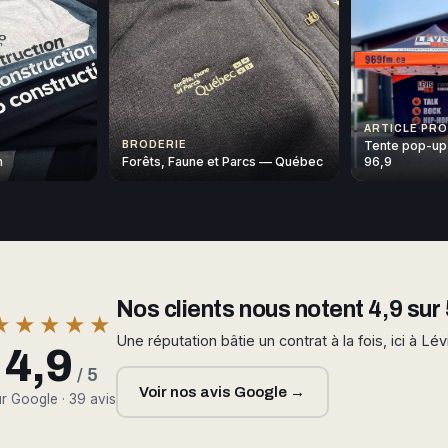
ARTICLE PR
Tente pop-up
BRODERIE
n
Forêts, Faune et Parcs — Québec
96,9
Nos clients nous notent 4,9 sur 
★★★★★
Une réputation bâtie un contrat à la fois, ici à Lév
4,9
/ 5
Voir nos avis Google →
r Google · 39 avis