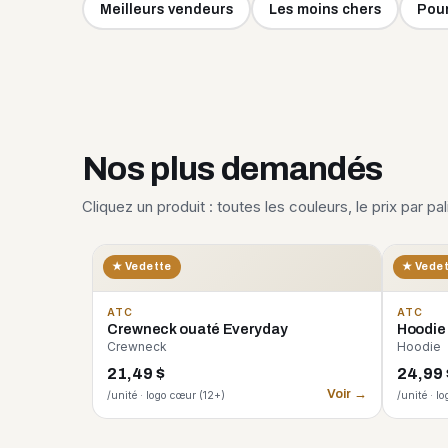
Meilleurs vendeurs
Les moins chers
Pour
Nos plus demandés
Cliquez un produit : toutes les couleurs, le prix par pa
★ Vedette
★ Vede
ATC
ATC
Crewneck ouaté Everyday
Hoodie
Crewneck
Hoodie
21,49 $
24,99 
Voir →
/unité · logo cœur (12+)
/unité · l