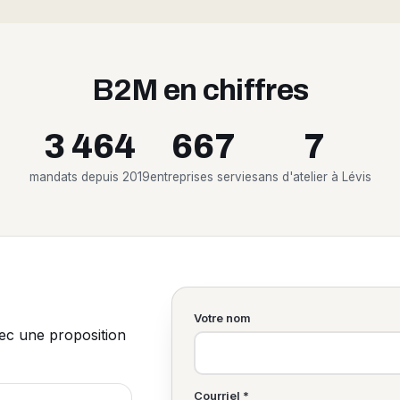
B2M en chiffres
3 464
667
7
mandats depuis 2019
entreprises servies
ans d'atelier à Lévis
Votre nom
vec une proposition
Courriel *