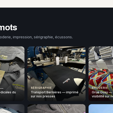
mots
roderie, impression, sérigraphie, écussons.
 —
SÉRIGRAPHIE
BRODERIE
dicales du
Transport Bernières — imprimé
Grue Guay — 
sur nos presses
visibilité sur