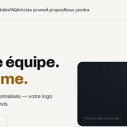
édés
FAQ
Articles promo
À propos
Nous joindre
e équipe.
ême.
sonnalisés — votre logo
vis.
PHOTO DE L'ATELIER
r