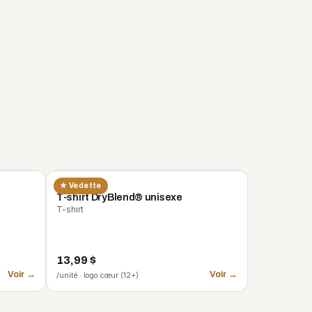
GILDAN
★ Vedette
n
T-shirt DryBlend® unisexe
T-shirt
13,99 $
Voir →
Voir →
/unité · logo cœur (12+)