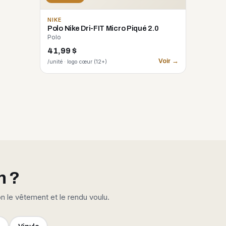
NIKE
Polo Nike Dri-FIT Micro Piqué 2.0
Polo
41,99 $
Voir →
/unité · logo cœur (12+)
n ?
on le vêtement et le rendu voulu.