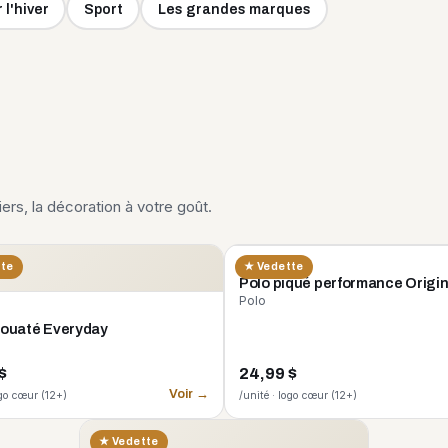
 l'hiver
Sport
Les grandes marques
liers, la décoration à votre goût.
CORE 365
tte
★ Vedette
Polo piqué performance Origi
Polo
 ouaté Everyday
$
24,99 $
Voir →
ogo cœur (12+)
/unité · logo cœur (12+)
★ Vedette