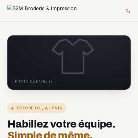
PHOTO DE L'ATELIER
● DÉCORÉ ICI, À LÉVIS
Habillez votre équipe.
Simple de même.