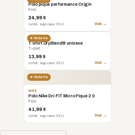
Polo piqué performance Origin
Polo
24,99 $
Voir →
/unité · logo cœur (12+)
GILDAN
★ Vedette
T-shirt DryBlend® unisexe
T-shirt
13,99 $
Voir →
/unité · logo cœur (12+)
★ Vedette
NIKE
Polo Nike Dri-FIT Micro Piqué 2.0
Polo
41,99 $
Voir →
/unité · logo cœur (12+)