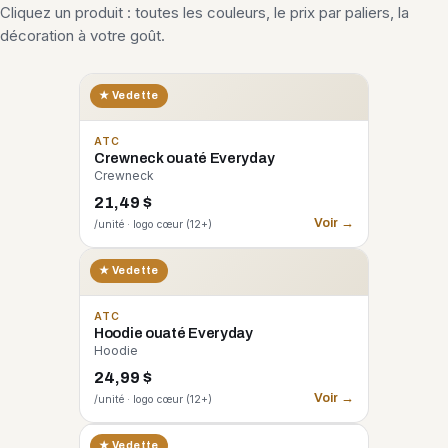
Cliquez un produit : toutes les couleurs, le prix par paliers, la
décoration à votre goût.
★ Vedette
ATC
Crewneck ouaté Everyday
Crewneck
21,49 $
Voir →
/unité · logo cœur (12+)
★ Vedette
ATC
Hoodie ouaté Everyday
Hoodie
24,99 $
Voir →
/unité · logo cœur (12+)
CORE 365
★ Vedette