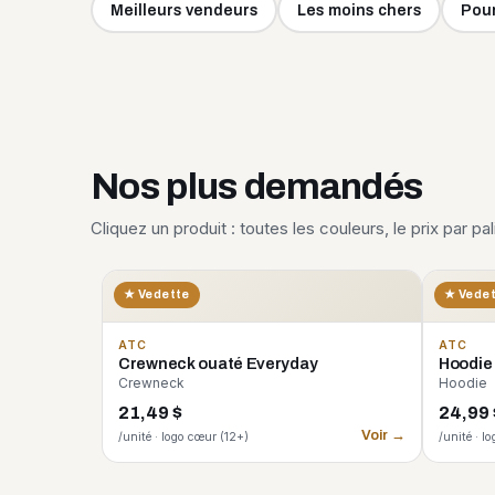
Meilleurs vendeurs
Les moins chers
Pour
Nos plus demandés
Cliquez un produit : toutes les couleurs, le prix par pa
★ Vedette
★ Vede
ATC
ATC
Crewneck ouaté Everyday
Hoodie
Crewneck
Hoodie
21,49 $
24,99 
Voir →
/unité · logo cœur (12+)
/unité · l