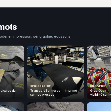
mots
roderie, impression, sérigraphie, écussons.
 —
SÉRIGRAPHIE
BRODERIE
dicales du
Transport Bernières — imprimé
Grue Guay — 
sur nos presses
visibilité sur