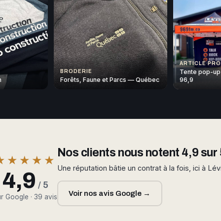
ARTICLE PR
Tente pop-up
BRODERIE
n
Forêts, Faune et Parcs — Québec
96,9
Nos clients nous notent 4,9 sur 
★★★★★
Une réputation bâtie un contrat à la fois, ici à Lév
4,9
/ 5
Voir nos avis Google →
r Google · 39 avis