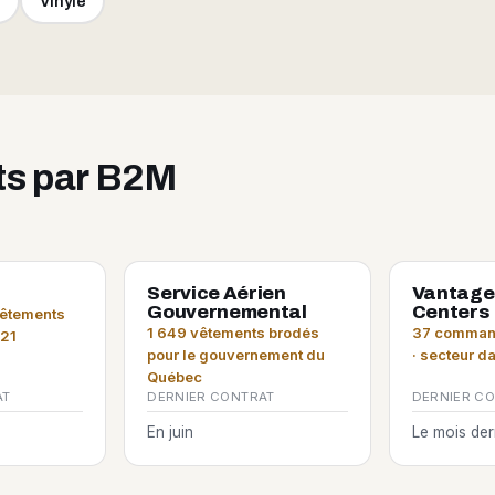
e
Vinyle
its par B2M
Service Aérien
Vantage
Gouvernemental
Centers
vêtements
1 649 vêtements brodés
37 command
021
pour le gouvernement du
· secteur d
Québec
AT
DERNIER CONTRAT
DERNIER C
En juin
Le mois der