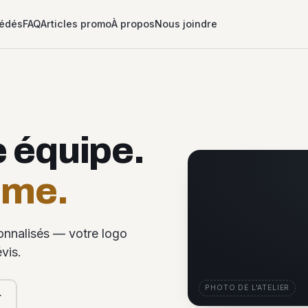
édés
FAQ
Articles promo
À propos
Nous joindre
e équipe.
ême.
sonnalisés — votre logo
vis.
PHOTO DE L'ATELIER
r