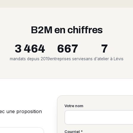
B2M en chiffres
3 464
667
7
mandats depuis 2019
entreprises servies
ans d'atelier à Lévis
Votre nom
vec une proposition
Courriel *