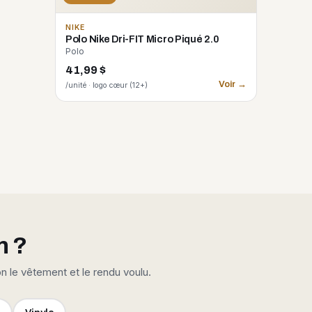
NIKE
Polo Nike Dri-FIT Micro Piqué 2.0
Polo
41,99 $
Voir →
/unité · logo cœur (12+)
n ?
on le vêtement et le rendu voulu.