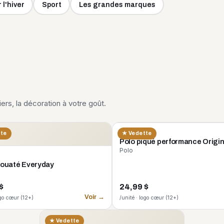
 l'hiver
Sport
Les grandes marques
liers, la décoration à votre goût.
CORE 365
tte
★ Vedette
Polo piqué performance Origi
Polo
 ouaté Everyday
$
24,99 $
Voir →
ogo cœur (12+)
/unité · logo cœur (12+)
★ Vedette