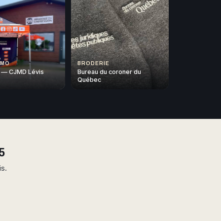
OMO
BRODERIE
 — CJMD Lévis
Bureau du coroner du
Québec
5
is.