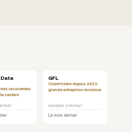
 Data
GFL
Client fidèle depuis 2023 ·
es récurrentes
grande entreprise reconnue
ata centers
ONTRAT
DERNIER CONTRAT
nier
Le mois dernier