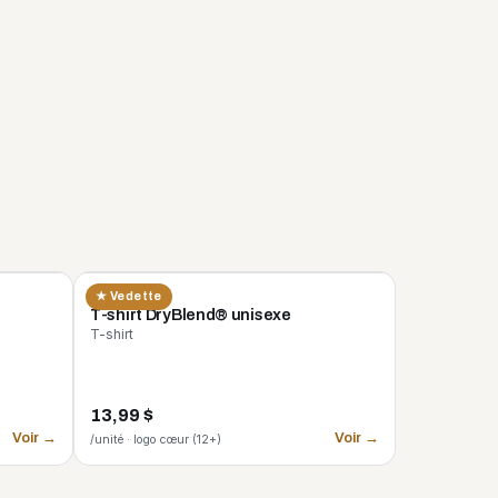
GILDAN
★ Vedette
n
T-shirt DryBlend® unisexe
T-shirt
13,99 $
Voir →
Voir →
/unité · logo cœur (12+)