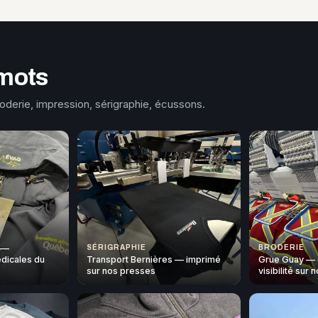
mots
roderie, impression, sérigraphie, écussons.
 —
SÉRIGRAPHIE
BRODERIE
dicales du
Transport Bernières — imprimé
Grue Guay — 
sur nos presses
visibilité sur