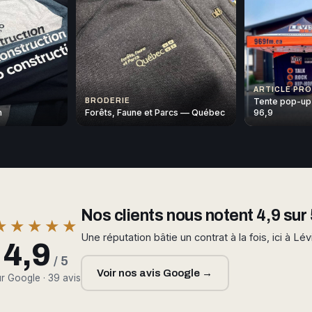
ARTICLE PR
Tente pop-up
BRODERIE
n
Forêts, Faune et Parcs — Québec
96,9
Nos clients nous notent 4,9 sur 
★★★★★
Une réputation bâtie un contrat à la fois, ici à Lév
4,9
/ 5
Voir nos avis Google →
r Google · 39 avis