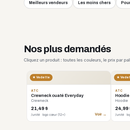
Meilleurs vendeurs
Les moins chers
Pour
Nos plus demandés
Cliquez un produit : toutes les couleurs, le prix par pa
★ Vedette
★ Vede
ATC
ATC
Crewneck ouaté Everyday
Hoodie
Crewneck
Hoodie
21,49 $
24,99 
Voir →
/unité · logo cœur (12+)
/unité · l