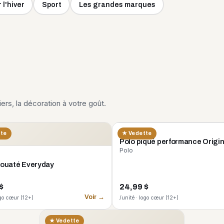
 l'hiver
Sport
Les grandes marques
liers, la décoration à votre goût.
CORE 365
tte
★ Vedette
Polo piqué performance Origi
Polo
 ouaté Everyday
$
24,99 $
Voir →
ogo cœur (12+)
/unité · logo cœur (12+)
★ Vedette