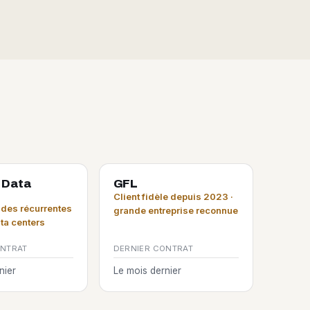
 Data
GFL
Client fidèle depuis 2023 ·
es récurrentes
grande entreprise reconnue
ata centers
ONTRAT
DERNIER CONTRAT
nier
Le mois dernier