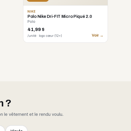
NIKE
Polo Nike Dri-FIT Micro Piqué 2.0
Polo
41,99 $
Voir →
/unité · logo cœur (12+)
n ?
on le vêtement et le rendu voulu.