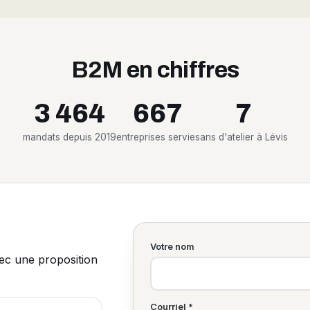
B2M en chiffres
3 464
667
7
mandats depuis 2019
entreprises servies
ans d'atelier à Lévis
Votre nom
vec une proposition
Courriel *