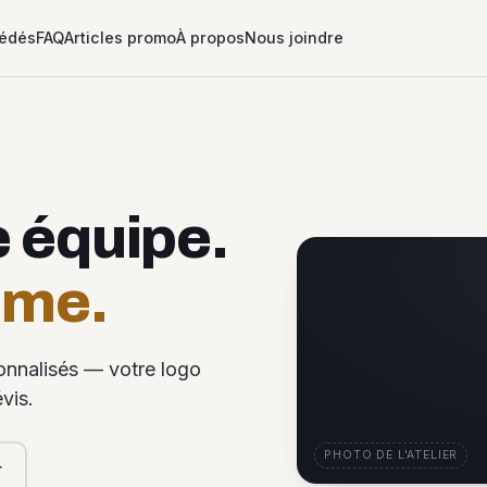
édés
FAQ
Articles promo
À propos
Nous joindre
e équipe.
ême.
sonnalisés — votre logo
vis.
PHOTO DE L'ATELIER
r