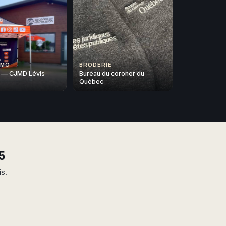
OMO
BRODERIE
 — CJMD Lévis
Bureau du coroner du
Québec
5
is.