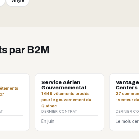
e
Vinyle
its par B2M
Service Aérien
Vantage
Gouvernemental
Centers
vêtements
1 649 vêtements brodés
37 command
021
pour le gouvernement du
· secteur d
Québec
AT
DERNIER CONTRAT
DERNIER C
En juin
Le mois der