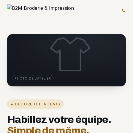
PHOTO DE L'ATELIER
● DÉCORÉ ICI, À LÉVIS
Habillez votre équipe.
Simple de même.