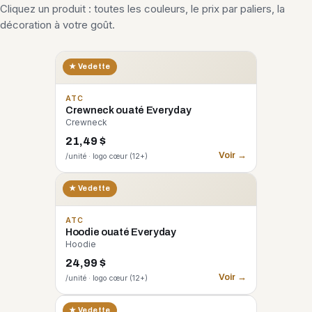
Cliquez un produit : toutes les couleurs, le prix par paliers, la
décoration à votre goût.
★ Vedette
ATC
Crewneck ouaté Everyday
Crewneck
21,49 $
Voir →
/unité · logo cœur (12+)
★ Vedette
ATC
Hoodie ouaté Everyday
Hoodie
24,99 $
Voir →
/unité · logo cœur (12+)
CORE 365
★ Vedette