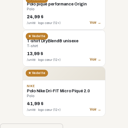
Polo piqué performance Origin
Polo
24,99 $
Voir →
/unité · logo cœur (12+)
GILDAN
★ Vedette
T-shirt DryBlend® unisexe
T-shirt
13,99 $
Voir →
/unité · logo cœur (12+)
★ Vedette
NIKE
Polo Nike Dri-FIT Micro Piqué 2.0
Polo
41,99 $
Voir →
/unité · logo cœur (12+)