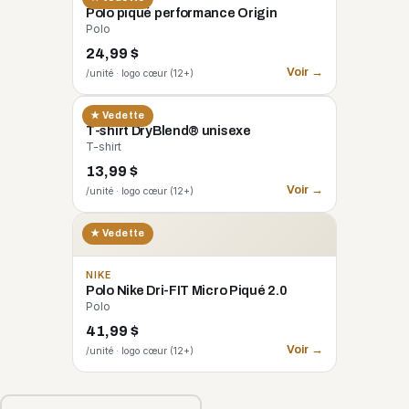
Polo piqué performance Origin
Polo
24,99 $
Voir →
/unité · logo cœur (12+)
GILDAN
★ Vedette
T-shirt DryBlend® unisexe
T-shirt
13,99 $
Voir →
/unité · logo cœur (12+)
★ Vedette
NIKE
Polo Nike Dri-FIT Micro Piqué 2.0
Polo
41,99 $
Voir →
/unité · logo cœur (12+)