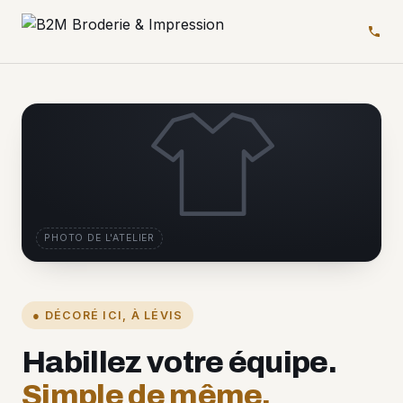
PHOTO DE L'ATELIER
● DÉCORÉ ICI, À LÉVIS
Habillez votre équipe.
Simple de même.