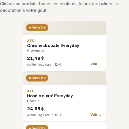
Cliquez un produit : toutes les couleurs, le prix par paliers, la
décoration à votre goût.
★ Vedette
ATC
Crewneck ouaté Everyday
Crewneck
21,49 $
Voir →
/unité · logo cœur (12+)
★ Vedette
ATC
Hoodie ouaté Everyday
Hoodie
24,99 $
Voir →
/unité · logo cœur (12+)
CORE 365
★ Vedette