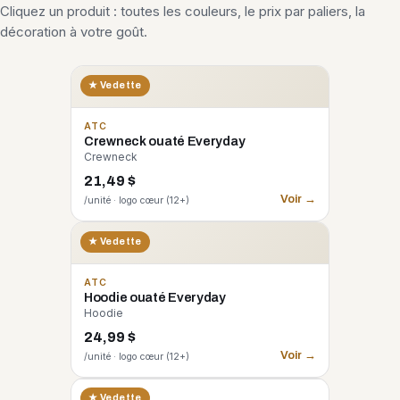
Cliquez un produit : toutes les couleurs, le prix par paliers, la
décoration à votre goût.
★ Vedette
ATC
Crewneck ouaté Everyday
Crewneck
21,49 $
Voir →
/unité · logo cœur (12+)
★ Vedette
ATC
Hoodie ouaté Everyday
Hoodie
24,99 $
Voir →
/unité · logo cœur (12+)
CORE 365
★ Vedette