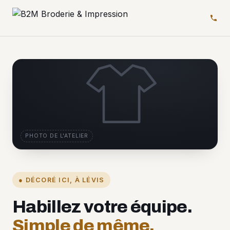
PHOTO DE L'ATELIER
● DÉCORÉ ICI, À LÉVIS
Habillez votre équipe.
Simple de même.