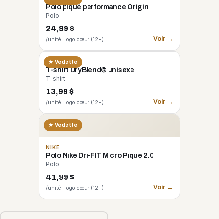
Polo piqué performance Origin
Polo
24,99 $
Voir →
/unité · logo cœur (12+)
GILDAN
★ Vedette
T-shirt DryBlend® unisexe
T-shirt
13,99 $
Voir →
/unité · logo cœur (12+)
★ Vedette
NIKE
Polo Nike Dri-FIT Micro Piqué 2.0
Polo
41,99 $
Voir →
/unité · logo cœur (12+)