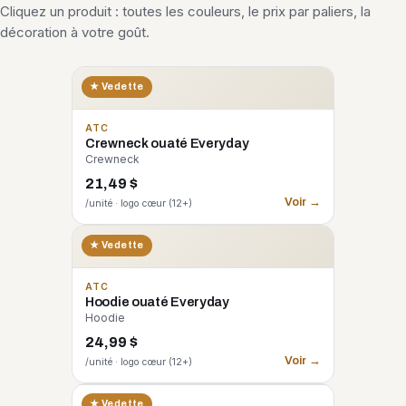
Cliquez un produit : toutes les couleurs, le prix par paliers, la
décoration à votre goût.
★ Vedette
ATC
Crewneck ouaté Everyday
Crewneck
21,49 $
Voir →
/unité · logo cœur (12+)
★ Vedette
ATC
Hoodie ouaté Everyday
Hoodie
24,99 $
Voir →
/unité · logo cœur (12+)
CORE 365
★ Vedette