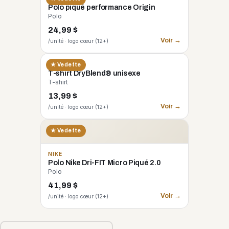
Polo piqué performance Origin
Polo
24,99 $
Voir →
/unité · logo cœur (12+)
GILDAN
★ Vedette
T-shirt DryBlend® unisexe
T-shirt
13,99 $
Voir →
/unité · logo cœur (12+)
★ Vedette
NIKE
Polo Nike Dri-FIT Micro Piqué 2.0
Polo
41,99 $
Voir →
/unité · logo cœur (12+)