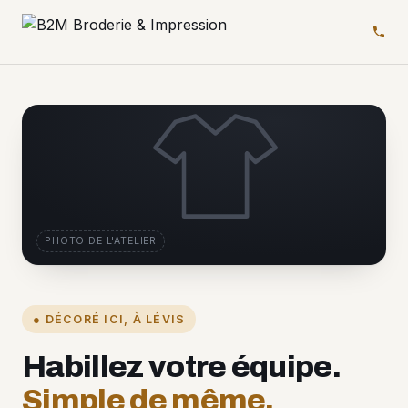
PHOTO DE L'ATELIER
● DÉCORÉ ICI, À LÉVIS
Habillez votre équipe.
Simple de même.