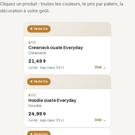
Cliquez un produit : toutes les couleurs, le prix par paliers, la
décoration à votre goût.
★ Vedette
ATC
Crewneck ouaté Everyday
Crewneck
21,49 $
Voir →
/unité · logo cœur (12+)
★ Vedette
ATC
Hoodie ouaté Everyday
Hoodie
24,99 $
Voir →
/unité · logo cœur (12+)
CORE 365
★ Vedette