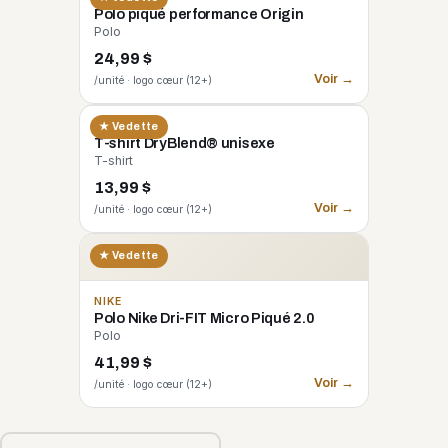
Polo piqué performance Origin
Polo
24,99 $
Voir →
/unité · logo cœur (12+)
GILDAN
★ Vedette
T-shirt DryBlend® unisexe
T-shirt
13,99 $
Voir →
/unité · logo cœur (12+)
★ Vedette
NIKE
Polo Nike Dri-FIT Micro Piqué 2.0
Polo
41,99 $
Voir →
/unité · logo cœur (12+)