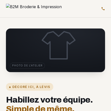
PHOTO DE L'ATELIER
● DÉCORÉ ICI, À LÉVIS
Habillez votre équipe.
Simple de même.