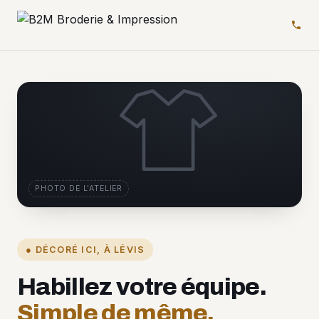
PHOTO DE L'ATELIER
● DÉCORÉ ICI, À LÉVIS
Habillez votre équipe.
Simple de même.