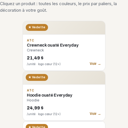
Cliquez un produit : toutes les couleurs, le prix par paliers, la
décoration à votre goût.
★ Vedette
ATC
Crewneck ouaté Everyday
Crewneck
21,49 $
Voir →
/unité · logo cœur (12+)
★ Vedette
ATC
Hoodie ouaté Everyday
Hoodie
24,99 $
Voir →
/unité · logo cœur (12+)
CORE 365
★ Vedette