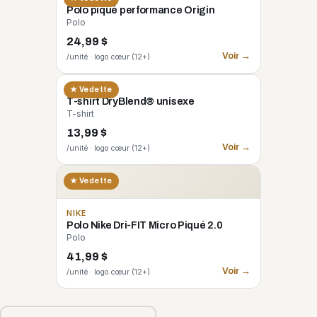
Polo piqué performance Origin
Polo
24,99 $
Voir →
/unité · logo cœur (12+)
GILDAN
★ Vedette
T-shirt DryBlend® unisexe
T-shirt
13,99 $
Voir →
/unité · logo cœur (12+)
★ Vedette
NIKE
Polo Nike Dri-FIT Micro Piqué 2.0
Polo
41,99 $
Voir →
/unité · logo cœur (12+)