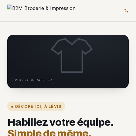
PHOTO DE L'ATELIER
● DÉCORÉ ICI, À LÉVIS
Habillez votre équipe.
Simple de même.