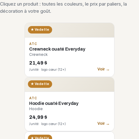
Cliquez un produit : toutes les couleurs, le prix par paliers, la
décoration à votre goût.
★ Vedette
ATC
Crewneck ouaté Everyday
Crewneck
21,49 $
Voir →
/unité · logo cœur (12+)
★ Vedette
ATC
Hoodie ouaté Everyday
Hoodie
24,99 $
Voir →
/unité · logo cœur (12+)
CORE 365
★ Vedette