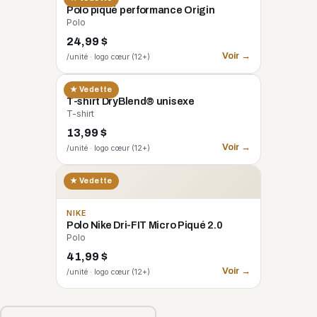
Polo piqué performance Origin
Polo
24,99 $
Voir →
/unité · logo cœur (12+)
GILDAN
★ Vedette
T-shirt DryBlend® unisexe
T-shirt
13,99 $
Voir →
/unité · logo cœur (12+)
★ Vedette
NIKE
Polo Nike Dri-FIT Micro Piqué 2.0
Polo
41,99 $
Voir →
/unité · logo cœur (12+)