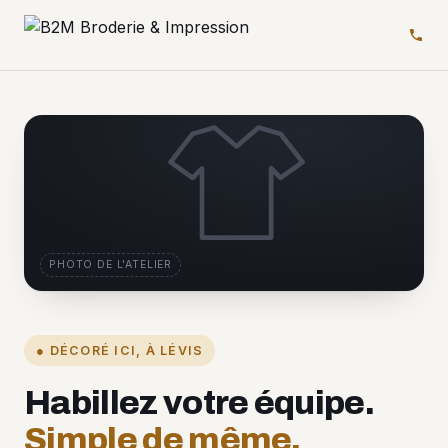
PHOTO DE L'ATELIER
● DÉCORÉ ICI, À LÉVIS
Habillez votre équipe.
Simple de même.