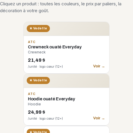
Cliquez un produit : toutes les couleurs, le prix par paliers, la
décoration à votre goût.
★ Vedette
ATC
Crewneck ouaté Everyday
Crewneck
21,49 $
Voir →
/unité · logo cœur (12+)
★ Vedette
ATC
Hoodie ouaté Everyday
Hoodie
24,99 $
Voir →
/unité · logo cœur (12+)
CORE 365
★ Vedette