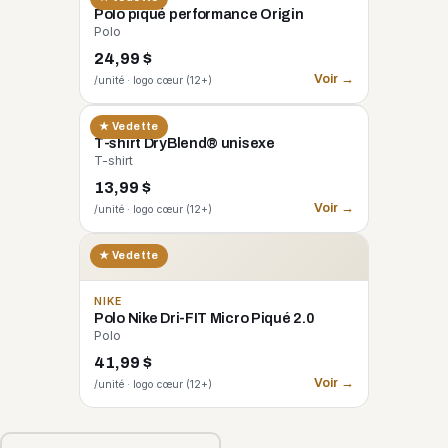
Polo piqué performance Origin
Polo
24,99 $
Voir →
/unité · logo cœur (12+)
GILDAN
★ Vedette
T-shirt DryBlend® unisexe
T-shirt
13,99 $
Voir →
/unité · logo cœur (12+)
★ Vedette
NIKE
Polo Nike Dri-FIT Micro Piqué 2.0
Polo
41,99 $
Voir →
/unité · logo cœur (12+)