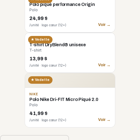
Polo piqué performance Origin
Polo
24,99 $
Voir →
/unité · logo cœur (12+)
GILDAN
★ Vedette
T-shirt DryBlend® unisexe
T-shirt
13,99 $
Voir →
/unité · logo cœur (12+)
★ Vedette
NIKE
Polo Nike Dri-FIT Micro Piqué 2.0
Polo
41,99 $
Voir →
/unité · logo cœur (12+)