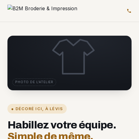
PHOTO DE L'ATELIER
● DÉCORÉ ICI, À LÉVIS
Habillez votre équipe.
Simple de même.