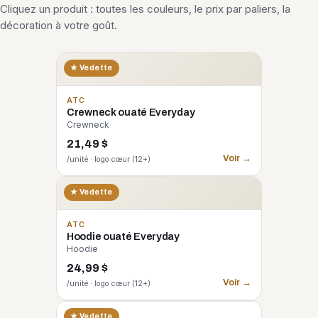
Cliquez un produit : toutes les couleurs, le prix par paliers, la
décoration à votre goût.
★ Vedette
ATC
Crewneck ouaté Everyday
Crewneck
21,49 $
Voir →
/unité · logo cœur (12+)
★ Vedette
ATC
Hoodie ouaté Everyday
Hoodie
24,99 $
Voir →
/unité · logo cœur (12+)
CORE 365
★ Vedette