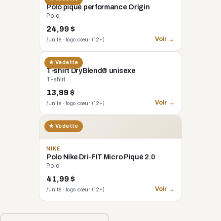
Polo piqué performance Origin
Polo
24,99 $
Voir →
/unité · logo cœur (12+)
GILDAN
★ Vedette
T-shirt DryBlend® unisexe
T-shirt
13,99 $
Voir →
/unité · logo cœur (12+)
★ Vedette
NIKE
Polo Nike Dri-FIT Micro Piqué 2.0
Polo
41,99 $
Voir →
/unité · logo cœur (12+)