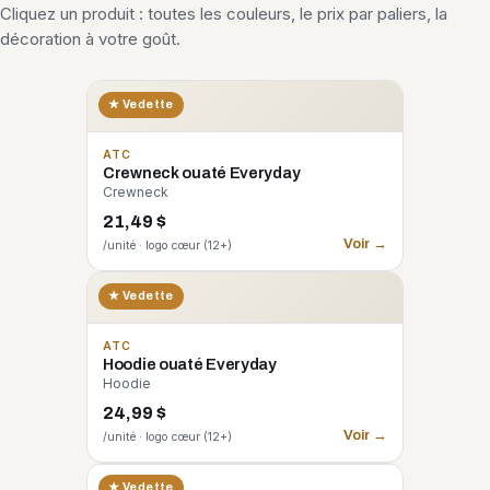
Cliquez un produit : toutes les couleurs, le prix par paliers, la
décoration à votre goût.
★ Vedette
ATC
Crewneck ouaté Everyday
Crewneck
21,49 $
Voir →
/unité · logo cœur (12+)
★ Vedette
ATC
Hoodie ouaté Everyday
Hoodie
24,99 $
Voir →
/unité · logo cœur (12+)
CORE 365
★ Vedette