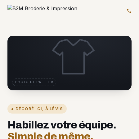
PHOTO DE L'ATELIER
● DÉCORÉ ICI, À LÉVIS
Habillez votre équipe.
Simple de même.