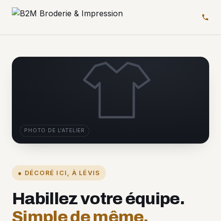
PHOTO DE L'ATELIER
● DÉCORÉ ICI, À LÉVIS
Habillez votre équipe.
Simple de même.