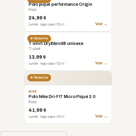
Polo piqué performance Origin
Polo
24,99 $
Voir →
/unité · logo cœur (12+)
GILDAN
★ Vedette
T-shirt DryBlend® unisexe
T-shirt
13,99 $
Voir →
/unité · logo cœur (12+)
★ Vedette
NIKE
Polo Nike Dri-FIT Micro Piqué 2.0
Polo
41,99 $
Voir →
/unité · logo cœur (12+)