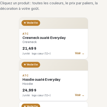
Cliquez un produit : toutes les couleurs, le prix par paliers, la
décoration à votre goût.
★ Vedette
ATC
Crewneck ouaté Everyday
Crewneck
21,49 $
Voir →
/unité · logo cœur (12+)
★ Vedette
ATC
Hoodie ouaté Everyday
Hoodie
24,99 $
Voir →
/unité · logo cœur (12+)
CORE 365
★ Vedette