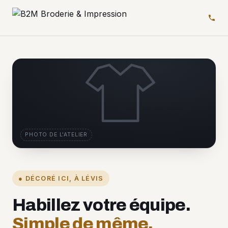
PHOTO DE L'ATELIER
● DÉCORÉ ICI, À LÉVIS
Habillez votre équipe.
Simple de même.