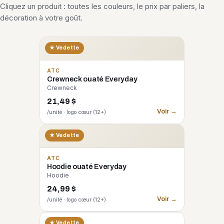
Cliquez un produit : toutes les couleurs, le prix par paliers, la
décoration à votre goût.
★ Vedette
ATC
Crewneck ouaté Everyday
Crewneck
21,49 $
Voir →
/unité · logo cœur (12+)
★ Vedette
ATC
Hoodie ouaté Everyday
Hoodie
24,99 $
Voir →
/unité · logo cœur (12+)
CORE 365
★ Vedette