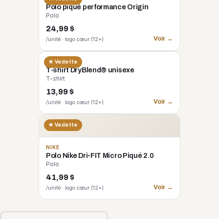
Polo piqué performance Origin
Polo
24,99 $
Voir →
/unité · logo cœur (12+)
GILDAN
★ Vedette
T-shirt DryBlend® unisexe
T-shirt
13,99 $
Voir →
/unité · logo cœur (12+)
★ Vedette
NIKE
Polo Nike Dri-FIT Micro Piqué 2.0
Polo
41,99 $
Voir →
/unité · logo cœur (12+)