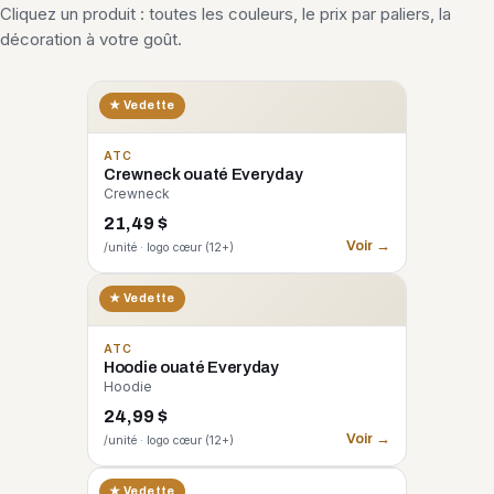
Cliquez un produit : toutes les couleurs, le prix par paliers, la
décoration à votre goût.
★ Vedette
ATC
Crewneck ouaté Everyday
Crewneck
21,49 $
Voir →
/unité · logo cœur (12+)
★ Vedette
ATC
Hoodie ouaté Everyday
Hoodie
24,99 $
Voir →
/unité · logo cœur (12+)
CORE 365
★ Vedette