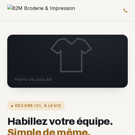
PHOTO DE L'ATELIER
● DÉCORÉ ICI, À LÉVIS
Habillez votre équipe.
Simple de même.