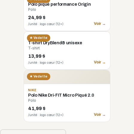
Polo piqué performance Origin
Polo
24,99 $
Voir →
/unité · logo cœur (12+)
GILDAN
★ Vedette
T-shirt DryBlend® unisexe
T-shirt
13,99 $
Voir →
/unité · logo cœur (12+)
★ Vedette
NIKE
Polo Nike Dri-FIT Micro Piqué 2.0
Polo
41,99 $
Voir →
/unité · logo cœur (12+)