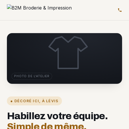
PHOTO DE L'ATELIER
● DÉCORÉ ICI, À LÉVIS
Habillez votre équipe.
Simple de même.