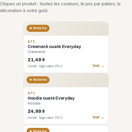
Cliquez un produit : toutes les couleurs, le prix par paliers, la
décoration à votre goût.
★ Vedette
ATC
Crewneck ouaté Everyday
Crewneck
21,49 $
Voir →
/unité · logo cœur (12+)
★ Vedette
ATC
Hoodie ouaté Everyday
Hoodie
24,99 $
Voir →
/unité · logo cœur (12+)
CORE 365
★ Vedette