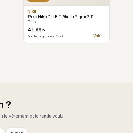
NIKE
Polo Nike Dri-FIT Micro Piqué 2.0
Polo
41,99 $
Voir →
/unité · logo cœur (12+)
n ?
on le vêtement et le rendu voulu.