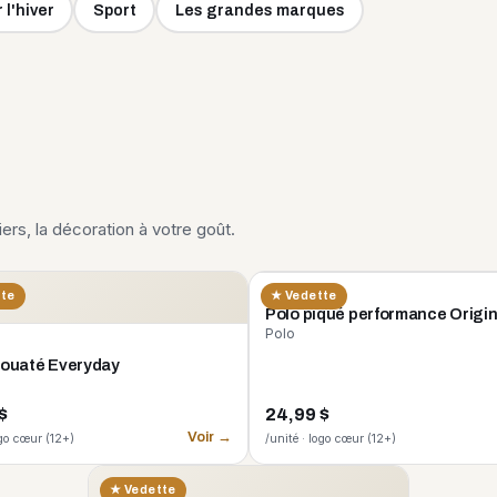
 l'hiver
Sport
Les grandes marques
liers, la décoration à votre goût.
CORE 365
tte
★ Vedette
Polo piqué performance Origi
Polo
 ouaté Everyday
$
24,99 $
Voir →
ogo cœur (12+)
/unité · logo cœur (12+)
★ Vedette