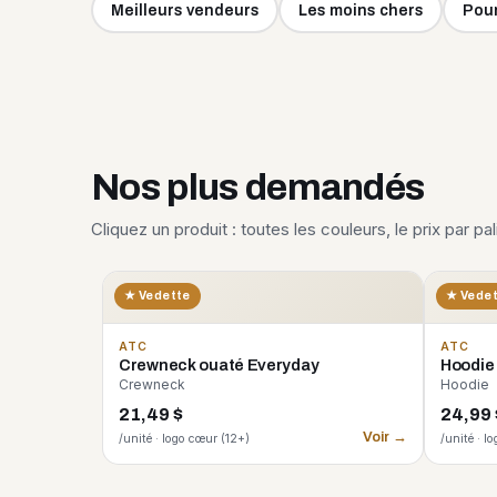
Meilleurs vendeurs
Les moins chers
Pour
Nos plus demandés
Cliquez un produit : toutes les couleurs, le prix par pa
★ Vedette
★ Vede
ATC
ATC
Crewneck ouaté Everyday
Hoodie
Crewneck
Hoodie
21,49 $
24,99 
Voir →
/unité · logo cœur (12+)
/unité · l