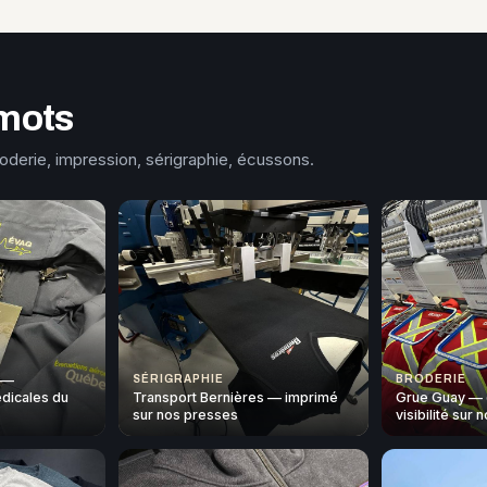
mots
roderie, impression, sérigraphie, écussons.
 —
SÉRIGRAPHIE
BRODERIE
dicales du
Transport Bernières — imprimé
Grue Guay — 
sur nos presses
visibilité sur