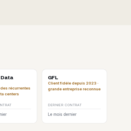
 Data
GFL
Client fidèle depuis 2023 ·
es récurrentes
grande entreprise reconnue
ata centers
ONTRAT
DERNIER CONTRAT
nier
Le mois dernier