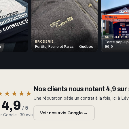
ARTICLE PR
Tente pop-up
BRODERIE
n
Forêts, Faune et Parcs — Québec
96,9
Nos clients nous notent 4,9 sur 
★★★★★
Une réputation bâtie un contrat à la fois, ici à Lév
4,9
/ 5
Voir nos avis Google →
r Google · 39 avis