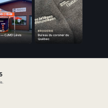
OMO
BRODERIE
 — CJMD Lévis
Bureau du coroner du
Québec
5
is.