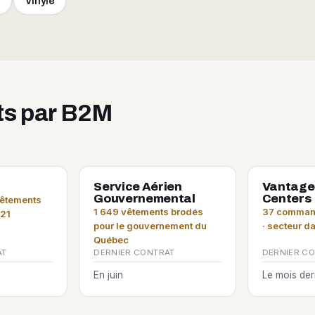
e
Vinyle
its par B2M
Service Aérien
Vantage
Gouvernemental
Centers
vêtements
1 649 vêtements brodés
37 command
021
pour le gouvernement du
· secteur d
Québec
AT
DERNIER CONTRAT
DERNIER C
En juin
Le mois der