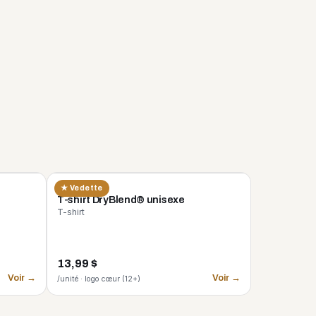
GILDAN
★ Vedette
n
T-shirt DryBlend® unisexe
T-shirt
13,99 $
Voir →
Voir →
/unité · logo cœur (12+)