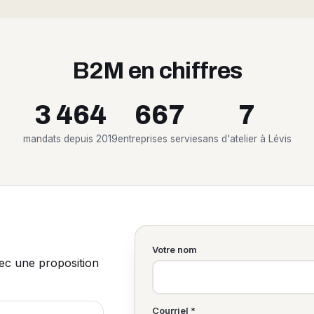
B2M en chiffres
3 464
667
7
mandats depuis 2019
entreprises servies
ans d'atelier à Lévis
Votre nom
vec une proposition
Courriel *