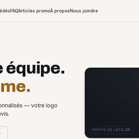
édés
FAQ
Articles promo
À propos
Nous joindre
e équipe.
ême.
sonnalisés — votre logo
vis.
PHOTO DE L'ATELIER
r