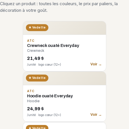
Cliquez un produit : toutes les couleurs, le prix par paliers, la
décoration à votre goût.
★ Vedette
ATC
Crewneck ouaté Everyday
Crewneck
21,49 $
Voir →
/unité · logo cœur (12+)
★ Vedette
ATC
Hoodie ouaté Everyday
Hoodie
24,99 $
Voir →
/unité · logo cœur (12+)
CORE 365
★ Vedette