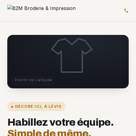
PHOTO DE L'ATELIER
● DÉCORÉ ICI, À LÉVIS
Habillez votre équipe.
Simple de même.