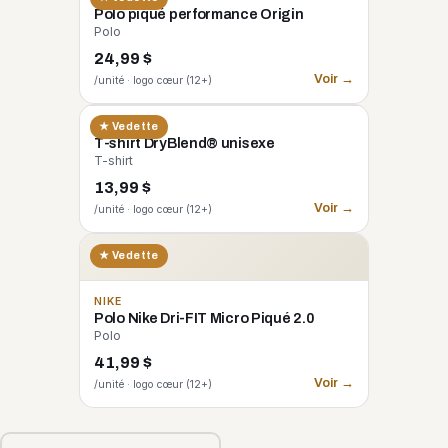
Polo piqué performance Origin
Polo
24,99 $
Voir →
/unité · logo cœur (12+)
GILDAN
★ Vedette
T-shirt DryBlend® unisexe
T-shirt
13,99 $
Voir →
/unité · logo cœur (12+)
★ Vedette
NIKE
Polo Nike Dri-FIT Micro Piqué 2.0
Polo
41,99 $
Voir →
/unité · logo cœur (12+)