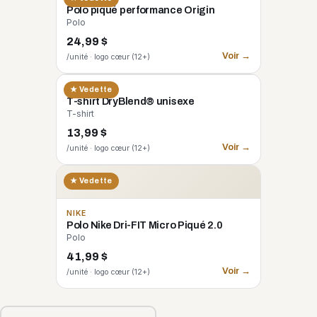
Polo piqué performance Origin
Polo
24,99 $
Voir →
/unité · logo cœur (12+)
GILDAN
★ Vedette
T-shirt DryBlend® unisexe
T-shirt
13,99 $
Voir →
/unité · logo cœur (12+)
★ Vedette
NIKE
Polo Nike Dri-FIT Micro Piqué 2.0
Polo
41,99 $
Voir →
/unité · logo cœur (12+)