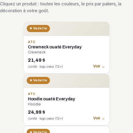
Cliquez un produit : toutes les couleurs, le prix par paliers, la
décoration à votre goût.
★ Vedette
ATC
Crewneck ouaté Everyday
Crewneck
21,49 $
Voir →
/unité · logo cœur (12+)
★ Vedette
ATC
Hoodie ouaté Everyday
Hoodie
24,99 $
Voir →
/unité · logo cœur (12+)
CORE 365
★ Vedette