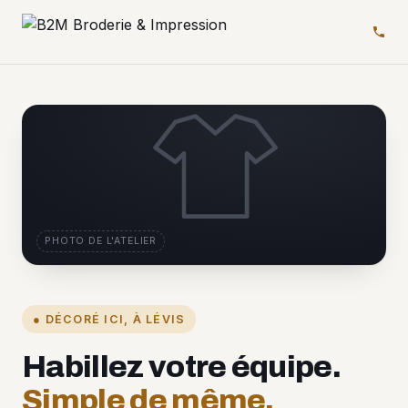
PHOTO DE L'ATELIER
● DÉCORÉ ICI, À LÉVIS
Habillez votre équipe.
Simple de même.