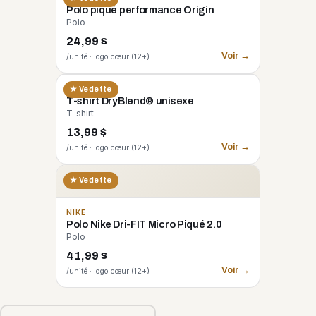
Polo piqué performance Origin
Polo
24,99 $
Voir →
/unité · logo cœur (12+)
GILDAN
★ Vedette
T-shirt DryBlend® unisexe
T-shirt
13,99 $
Voir →
/unité · logo cœur (12+)
★ Vedette
NIKE
Polo Nike Dri-FIT Micro Piqué 2.0
Polo
41,99 $
Voir →
/unité · logo cœur (12+)