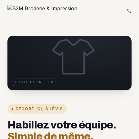
PHOTO DE L'ATELIER
● DÉCORÉ ICI, À LÉVIS
Habillez votre équipe.
Simple de même.