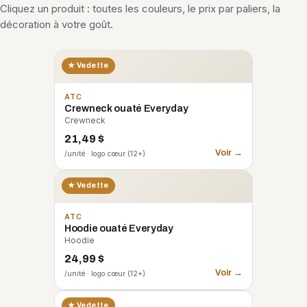
Cliquez un produit : toutes les couleurs, le prix par paliers, la
décoration à votre goût.
★ Vedette
ATC
Crewneck ouaté Everyday
Crewneck
21,49 $
Voir →
/unité · logo cœur (12+)
★ Vedette
ATC
Hoodie ouaté Everyday
Hoodie
24,99 $
Voir →
/unité · logo cœur (12+)
CORE 365
★ Vedette