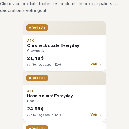
Cliquez un produit : toutes les couleurs, le prix par paliers, la
décoration à votre goût.
★ Vedette
ATC
Crewneck ouaté Everyday
Crewneck
21,49 $
Voir →
/unité · logo cœur (12+)
★ Vedette
ATC
Hoodie ouaté Everyday
Hoodie
24,99 $
Voir →
/unité · logo cœur (12+)
CORE 365
★ Vedette