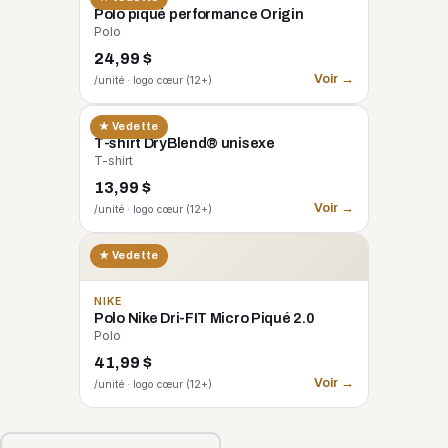
Polo piqué performance Origin
Polo
24,99 $
Voir →
/unité · logo cœur (12+)
GILDAN
★ Vedette
T-shirt DryBlend® unisexe
T-shirt
13,99 $
Voir →
/unité · logo cœur (12+)
★ Vedette
NIKE
Polo Nike Dri-FIT Micro Piqué 2.0
Polo
41,99 $
Voir →
/unité · logo cœur (12+)