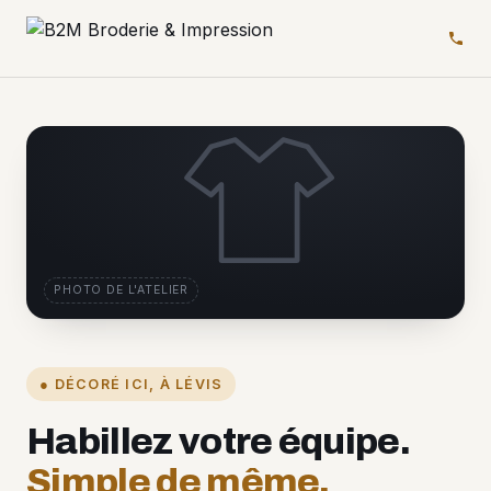
PHOTO DE L'ATELIER
● DÉCORÉ ICI, À LÉVIS
Habillez votre équipe.
Simple de même.