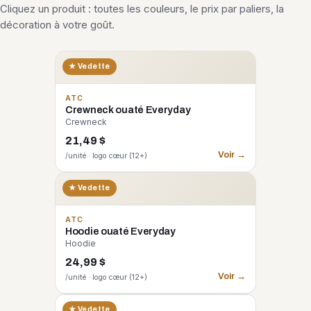
Cliquez un produit : toutes les couleurs, le prix par paliers, la
décoration à votre goût.
★ Vedette
ATC
Crewneck ouaté Everyday
Crewneck
21,49 $
Voir →
/unité · logo cœur (12+)
★ Vedette
ATC
Hoodie ouaté Everyday
Hoodie
24,99 $
Voir →
/unité · logo cœur (12+)
CORE 365
★ Vedette