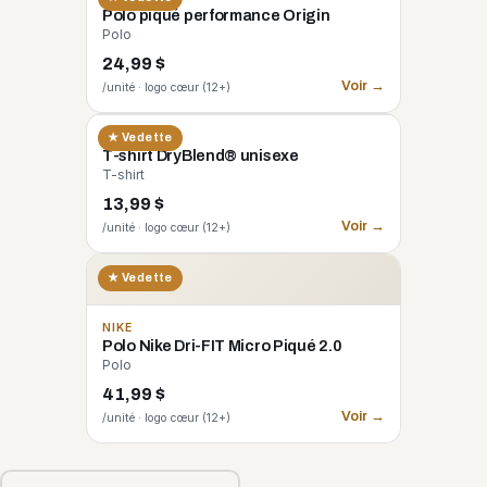
Polo piqué performance Origin
Polo
24,99 $
Voir →
/unité · logo cœur (12+)
GILDAN
★ Vedette
T-shirt DryBlend® unisexe
T-shirt
13,99 $
Voir →
/unité · logo cœur (12+)
★ Vedette
NIKE
Polo Nike Dri-FIT Micro Piqué 2.0
Polo
41,99 $
Voir →
/unité · logo cœur (12+)