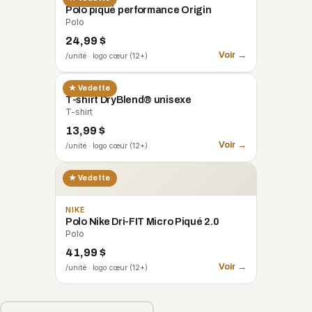
Polo piqué performance Origin
Polo
24,99 $
Voir →
/unité · logo cœur (12+)
GILDAN
★ Vedette
T-shirt DryBlend® unisexe
T-shirt
13,99 $
Voir →
/unité · logo cœur (12+)
★ Vedette
NIKE
Polo Nike Dri-FIT Micro Piqué 2.0
Polo
41,99 $
Voir →
/unité · logo cœur (12+)