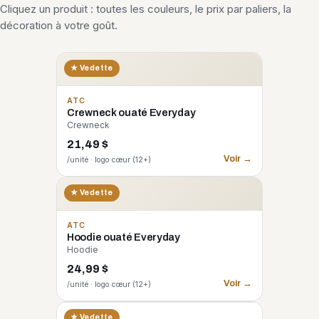
Cliquez un produit : toutes les couleurs, le prix par paliers, la
décoration à votre goût.
★ Vedette
ATC
Crewneck ouaté Everyday
Crewneck
21,49 $
Voir →
/unité · logo cœur (12+)
★ Vedette
ATC
Hoodie ouaté Everyday
Hoodie
24,99 $
Voir →
/unité · logo cœur (12+)
CORE 365
★ Vedette