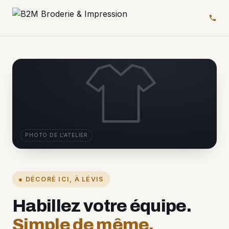
PHOTO DE L'ATELIER
● DÉCORÉ ICI, À LÉVIS
Habillez votre équipe.
Simple de même.